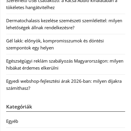
Szerelhető USB csatlakozó: a Kácsa Audió kínálatában a
tökéletes hangátvitelhez
Dermatochalasis kezelése szemészeti szemlélettel: milyen
lehetőségek állnak rendelkezésre?
Gél lakk: előnyök, kompromisszumok és döntési
szempontok egy helyen
Egészségügyi reklám szabályozás Magyarországon: milyen
hibákat érdemes elkerülni
Egyedi webshop-fejlesztési árak 2026-ban: milyen díjakra
számíthasz?
Kategóriák
Egyéb