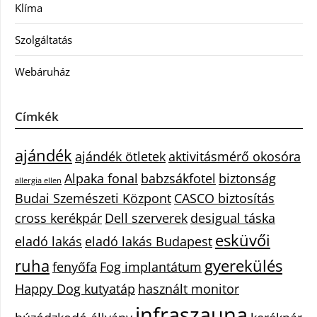
Klíma
Szolgáltatás
Webáruház
Címkék
ajándék
ajándék ötletek
aktivitásmérő okosóra
Alpaka fonal
babzsákfotel
biztonság
allergia ellen
Budai Szemészeti Központ
CASCO biztosítás
cross kerékpár
Dell szerverek
desigual táska
esküvői
eladó lakás
eladó lakás Budapest
ruha
gyerekülés
fenyőfa
Fog implantátum
Happy Dog kutyatáp
használt monitor
infraszauna