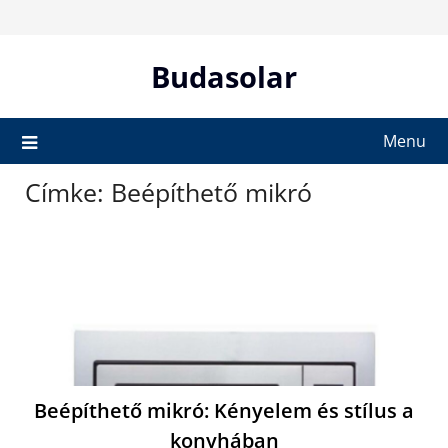
Skip
to
content
Budasolar
Menu
Címke:
Beépíthető mikró
Beépíthető mikró: Kényelem és stílus a
konyhában