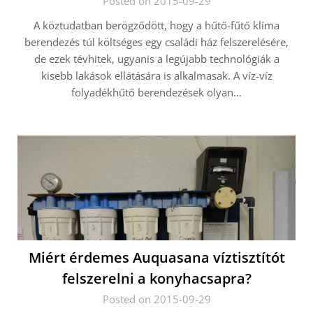
Posted on 2015-09-29
A köztudatban berögződött, hogy a hűtő-fűtő klíma
berendezés túl költséges egy családi ház felszerelésére,
de ezek tévhitek, ugyanis a legújabb technológiák a
kisebb lakások ellátására is alkalmasak. A víz-víz
folyadékhűtő berendezések olyan…
Miért érdemes Auquasana víztisztítót
felszerelni a konyhacsapra?
Posted on 2015-09-29