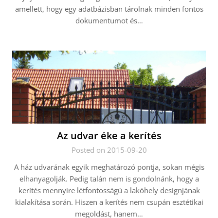
amellett, hogy egy adatbázisban tárolnak minden fontos
dokumentumot és…
Az udvar éke a kerítés
Posted on 2015-09-20
A ház udvarának egyik meghatározó pontja, sokan mégis
elhanyagolják. Pedig talán nem is gondolnánk, hogy a
kerítés mennyire létfontosságú a lakóhely designjának
kialakítása során. Hiszen a kerítés nem csupán esztétikai
megoldást, hanem…