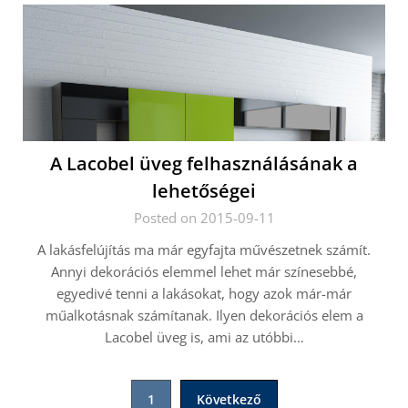
A Lacobel üveg felhasználásának a
lehetőségei
Posted on 2015-09-11
A lakásfelújítás ma már egyfajta művészetnek számít.
Annyi dekorációs elemmel lehet már színesebbé,
egyedivé tenni a lakásokat, hogy azok már-már
műalkotásnak számítanak. Ilyen dekorációs elem a
Lacobel üveg is, ami az utóbbi…
Bejegyzések
1
Következő