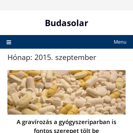
Skip
to
content
Budasolar
Menu
Hónap:
2015. szeptember
A gravírozás a gyógyszeriparban is
fontos szerepet tölt be