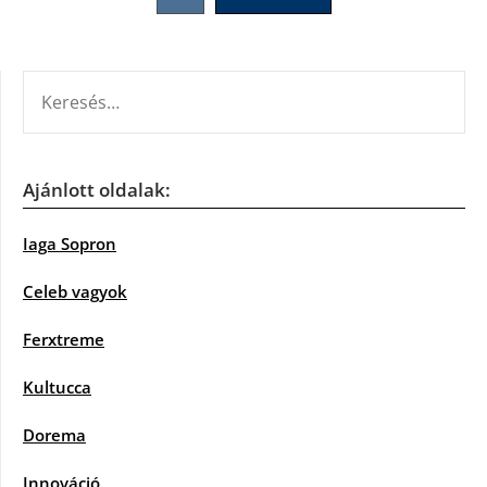
lapozása
KERESÉS:
Ajánlott oldalak:
Iaga Sopron
Celeb vagyok
Ferxtreme
Kultucca
Dorema
Innováció