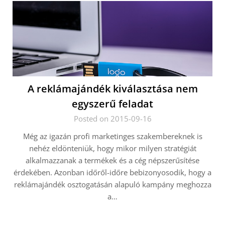
A reklámajándék kiválasztása nem
egyszerű feladat
Posted on 2015-09-16
Még az igazán profi marketinges szakembereknek is
nehéz eldönteniük, hogy mikor milyen stratégiát
alkalmazzanak a termékek és a cég népszerűsítése
érdekében. Azonban időről-időre bebizonyosodik, hogy a
reklámajándék osztogatásán alapuló kampány meghozza
a…