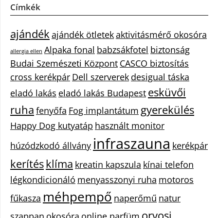
Címkék
ajándék
ajándék ötletek
aktivitásmérő okosóra
Alpaka fonal
babzsákfotel
biztonság
allergia ellen
Budai Szemészeti Központ
CASCO biztosítás
cross kerékpár
Dell szerverek
desigual táska
esküvői
eladó lakás
eladó lakás Budapest
ruha
gyerekülés
fenyőfa
Fog implantátum
Happy Dog kutyatáp
használt monitor
infraszauna
húzódzkodó állvány
kerékpár
kerítés
klíma
kreatin kapszula
kínai telefon
légkondicionáló
menyasszonyi ruha
motoros
méhpempő
fűkasza
naperőmű
natur
orvosi
szappan
okosóra
online parfüm