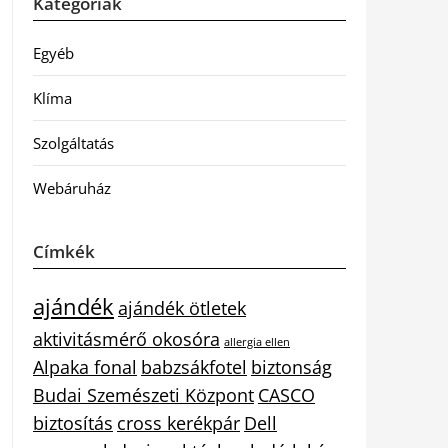
Kategóriák
Egyéb
Klíma
Szolgáltatás
Webáruház
Címkék
ajándék
ajándék ötletek
aktivitásmérő okosóra
allergia ellen
Alpaka fonal
babzsákfotel
biztonság
Budai Szemészeti Központ
CASCO
biztosítás
cross kerékpár
Dell