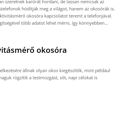
n szeretnek karórát hordani, de lassan nemcsak az
telefonok hódítják meg a világot, hanem az okosórák is.
ktivitásmérő okosóra kapcsolatot teremt a telefonjával.
gítségével több adatot lehet mérni, így könnyebben…
ivitásmérő okosóra
kezésére állnak olyan okos kiegészítők, mint például
aguk rögzítik a testmozgást, sőt, napi célokat is