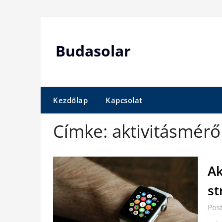
Skip
to
content
Budasolar
Kezdőlap
Kapcsolat
Címke:
aktivitásmér
Ak
st
Pos