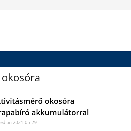
ő okosóra
tivitásmérő okosóra
rapabíró akkumulátorral
ted on 2021-05-29