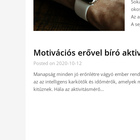
Soka
okos
Az a
A se
Motivációs erővel bíró akt
Posted on 2020-10-12
Manapság minden jó erőnlétre vágyó ember rendel
az az intelligens karkötők és időmérők, amelyek m
kitűznek. Hála az aktivitásmérő…