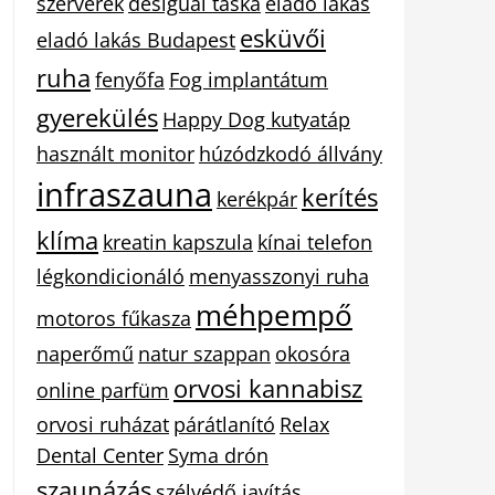
szerverek
desigual táska
eladó lakás
esküvői
eladó lakás Budapest
ruha
fenyőfa
Fog implantátum
gyerekülés
Happy Dog kutyatáp
használt monitor
húzódzkodó állvány
infraszauna
kerítés
kerékpár
klíma
kreatin kapszula
kínai telefon
légkondicionáló
menyasszonyi ruha
méhpempő
motoros fűkasza
naperőmű
natur szappan
okosóra
orvosi kannabisz
online parfüm
orvosi ruházat
párátlanító
Relax
Dental Center
Syma drón
szaunázás
szélvédő javítás