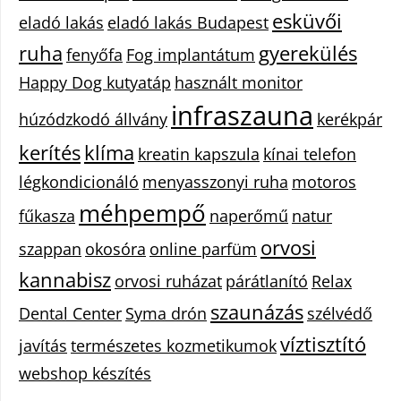
esküvői
eladó lakás
eladó lakás Budapest
ruha
gyerekülés
fenyőfa
Fog implantátum
Happy Dog kutyatáp
használt monitor
infraszauna
húzódzkodó állvány
kerékpár
kerítés
klíma
kreatin kapszula
kínai telefon
légkondicionáló
menyasszonyi ruha
motoros
méhpempő
fűkasza
naperőmű
natur
orvosi
szappan
okosóra
online parfüm
kannabisz
orvosi ruházat
párátlanító
Relax
szaunázás
Dental Center
Syma drón
szélvédő
víztisztító
javítás
természetes kozmetikumok
webshop készítés