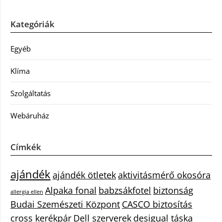
Kategóriák
Egyéb
Klíma
Szolgáltatás
Webáruház
Címkék
ajándék
ajándék ötletek
aktivitásmérő okosóra
Alpaka fonal
babzsákfotel
biztonság
allergia ellen
Budai Szemészeti Központ
CASCO biztosítás
cross kerékpár
Dell szerverek
desigual táska