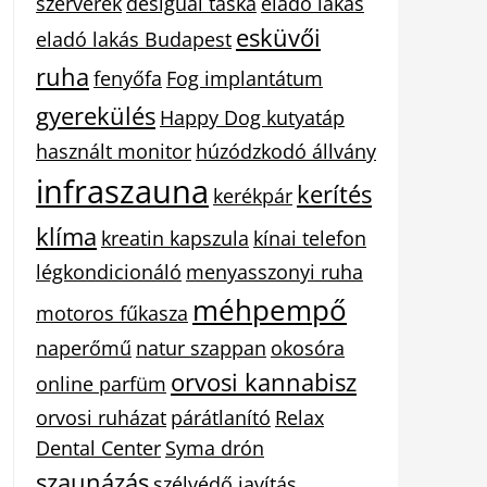
szerverek
desigual táska
eladó lakás
esküvői
eladó lakás Budapest
ruha
fenyőfa
Fog implantátum
gyerekülés
Happy Dog kutyatáp
használt monitor
húzódzkodó állvány
infraszauna
kerítés
kerékpár
klíma
kreatin kapszula
kínai telefon
légkondicionáló
menyasszonyi ruha
méhpempő
motoros fűkasza
naperőmű
natur szappan
okosóra
orvosi kannabisz
online parfüm
orvosi ruházat
párátlanító
Relax
Dental Center
Syma drón
szaunázás
szélvédő javítás