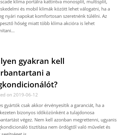
scade klíma portálra kattintva monosplit, multisplit,
skedelmi és mobil klímák között lehet válogatni, ha a
g nyári napokat komfortosan szeretnénk túlélni. Az
pesztő hőség miatt több klíma akcióra is lehet
mítani…
lyen gyakran kell
rbantartani a
gkondicionálót?
ted on 2019-06-12
s gyártók csak akkor érvényesítik a garanciát, ha a
kezeten bizonyos időközönként a tulajdonosa
antartást végez. Nem kell azonban megrettenni, ugyanis
gkondicionáló tisztítása nem ördögtől való művelet és
segítséget is…