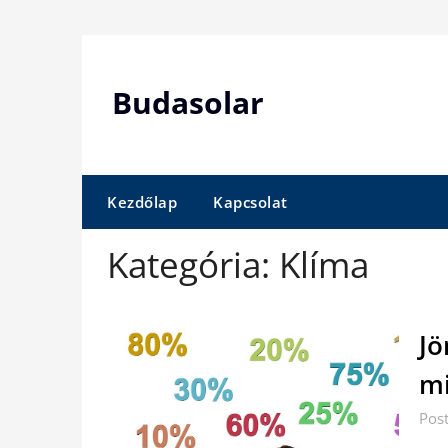
Skip
to
content
Budasolar
Kezdőlap
Kapcsolat
Kategória:
Klíma
Jö
mi
Pos