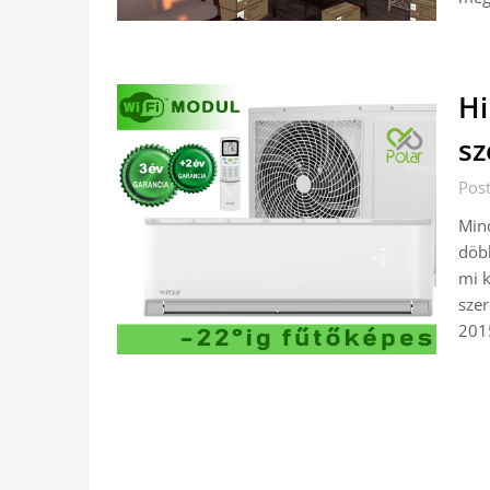
Hi
sz
Pos
Min
döb
mi 
szer
201