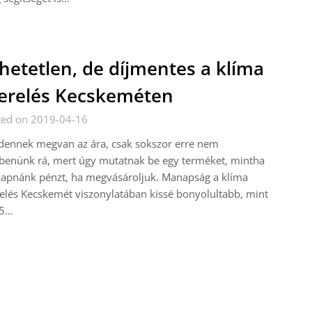
hetetlen, de díjmentes a klíma
erelés Kecskeméten
ted on 2019-04-16
dennek megvan az ára, csak sokszor erre nem
benünk rá, mert úgy mutatnak be egy terméket, mintha
kapnánk pénzt, ha megvásároljuk. Manapság a klíma
elés Kecskemét viszonylatában kissé bonyolultabb, mint
5…