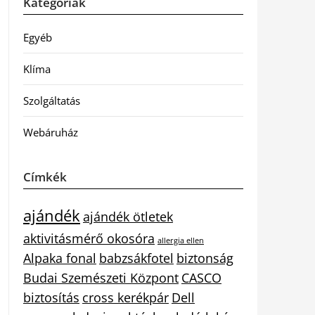
Kategóriák
Egyéb
Klíma
Szolgáltatás
Webáruház
Címkék
ajándék
ajándék ötletek
aktivitásmérő okosóra
allergia ellen
Alpaka fonal
babzsákfotel
biztonság
Budai Szemészeti Központ
CASCO
biztosítás
cross kerékpár
Dell