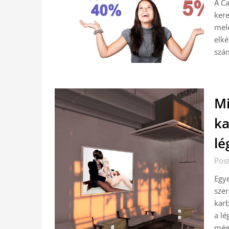
A Ca
kere
mele
elké
szá
Mi
ka
lé
Pos
Egye
szer
karb
a lé
még 