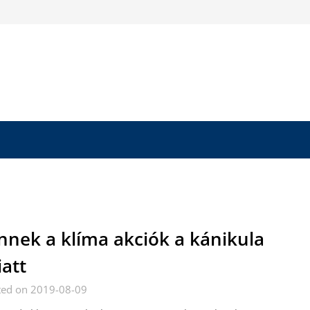
nnek a klíma akciók a kánikula
att
ted on 2019-08-09