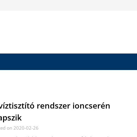
víztisztító rendszer ioncserén
apszik
ted on 2020-02-26