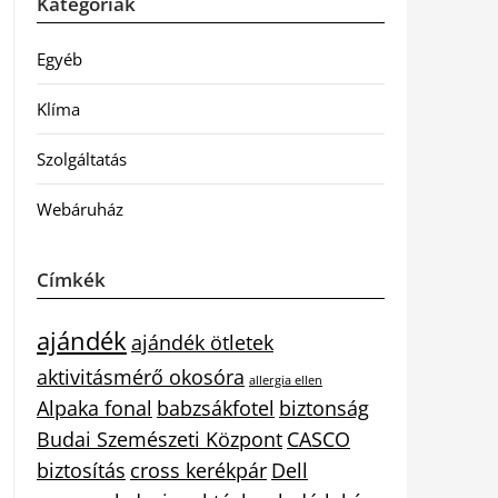
Kategóriák
Egyéb
Klíma
Szolgáltatás
Webáruház
Címkék
ajándék
ajándék ötletek
aktivitásmérő okosóra
allergia ellen
Alpaka fonal
babzsákfotel
biztonság
Budai Szemészeti Központ
CASCO
biztosítás
cross kerékpár
Dell