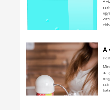
A ví
szak
egys
vízt
ebb
A 
Pos
Mind
az e
mege
szám
hata