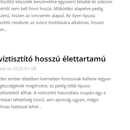
ztisztító készülék beszerelése egyszerű feladat és sokszor
értőt sem kell hívni hozzá. Működési alapelve pedig
zerű, hiszen az ioncserén alapul. Az ilyen típusú
isztító rendszer az ivóvíz tisztítására alkalmas, hiszen
en…
víztisztító hosszú élettartamú
ted on 2020-01-08
en ember életében kiemelten fontosnak kellene legyen
gészségének megőrzése, ez pedig több típusú
lőzésből állhat. A víztisztító használata csupán egy a
talan lehetőség közül, ami apróság ugyan, mégis
lmas hatással lehet…