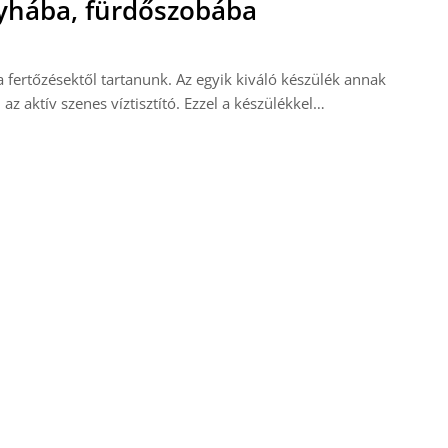
onyhába, fürdőszobába
 a fertőzésektől tartanunk. Az egyik kiváló készülék annak
az aktív szenes víztisztító. Ezzel a készülékkel…