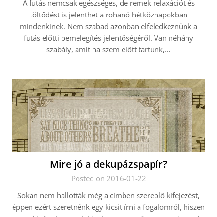
A futás nemcsak egészséges, de remek relaxációt és
töltődést is jelenthet a rohanó hétköznapokban
mindenkinek. Nem szabad azonban elfeledkeznünk a
futás előtti bemelegítés jelentőségéről. Van néhány
szabály, amit ha szem előtt tartunk,…
Mire jó a dekupázspapír?
Posted on 2016-01-22
Sokan nem hallották még a címben szereplő kifejezést,
éppen ezért szeretnénk egy kicsit írni a fogalomról, hiszen