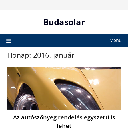
Skip
to
content
Budasolar
Menu
Hónap:
2016. január
Az autószőnyeg rendelés egyszerű is
lehet