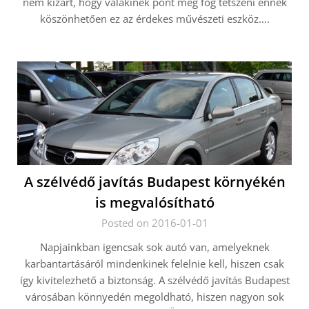
nem kizárt, hogy valakinek pont meg fog tetszeni ennek
köszönhetően ez az érdekes művészeti eszköz….
A szélvédő javítás Budapest környékén
is megvalósítható
Posted on 2016-01-01
Napjainkban igencsak sok autó van, amelyeknek
karbantartásáról mindenkinek felelnie kell, hiszen csak
így kivitelezhető a biztonság. A szélvédő javítás Budapest
városában könnyedén megoldható, hiszen nagyon sok