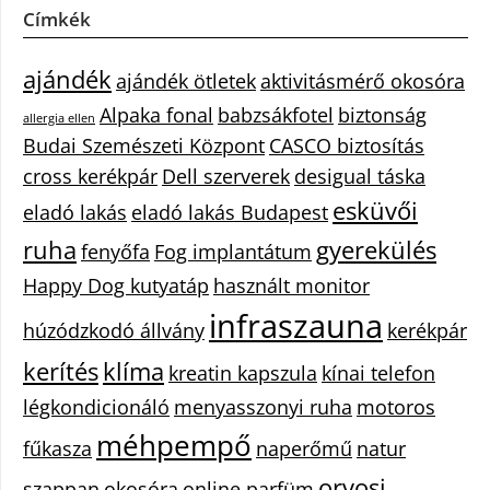
Címkék
ajándék
ajándék ötletek
aktivitásmérő okosóra
Alpaka fonal
babzsákfotel
biztonság
allergia ellen
Budai Szemészeti Központ
CASCO biztosítás
cross kerékpár
Dell szerverek
desigual táska
esküvői
eladó lakás
eladó lakás Budapest
ruha
gyerekülés
fenyőfa
Fog implantátum
Happy Dog kutyatáp
használt monitor
infraszauna
húzódzkodó állvány
kerékpár
kerítés
klíma
kreatin kapszula
kínai telefon
légkondicionáló
menyasszonyi ruha
motoros
méhpempő
fűkasza
naperőmű
natur
orvosi
szappan
okosóra
online parfüm