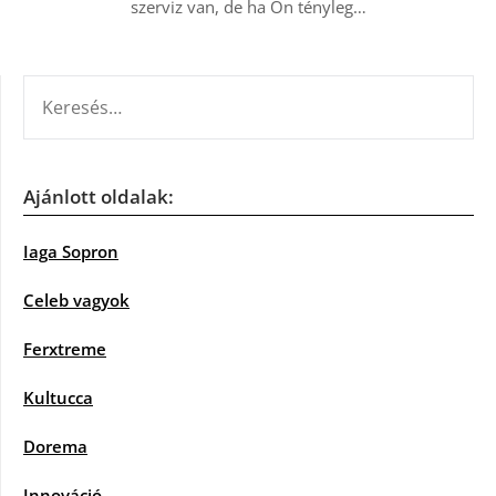
szerviz van, de ha Ön tényleg…
KERESÉS:
Ajánlott oldalak:
Iaga Sopron
Celeb vagyok
Ferxtreme
Kultucca
Dorema
Innováció