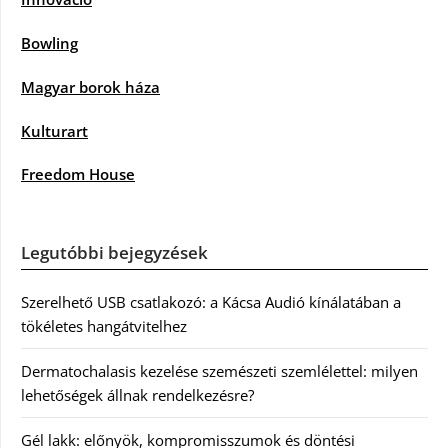
Bowling
Magyar borok háza
Kulturart
Freedom House
Legutóbbi bejegyzések
Szerelhető USB csatlakozó: a Kácsa Audió kínálatában a
tökéletes hangátvitelhez
Dermatochalasis kezelése szemészeti szemlélettel: milyen
lehetőségek állnak rendelkezésre?
Gél lakk: előnyök, kompromisszumok és döntési