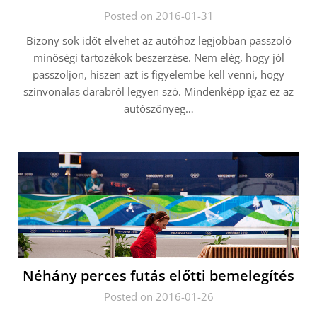
Posted on 2016-01-31
Bizony sok időt elvehet az autóhoz legjobban passzoló
minőségi tartozékok beszerzése. Nem elég, hogy jól
passzoljon, hiszen azt is figyelembe kell venni, hogy
színvonalas darabról legyen szó. Mindenképp igaz ez az
autószőnyeg…
Néhány perces futás előtti bemelegítés
Posted on 2016-01-26