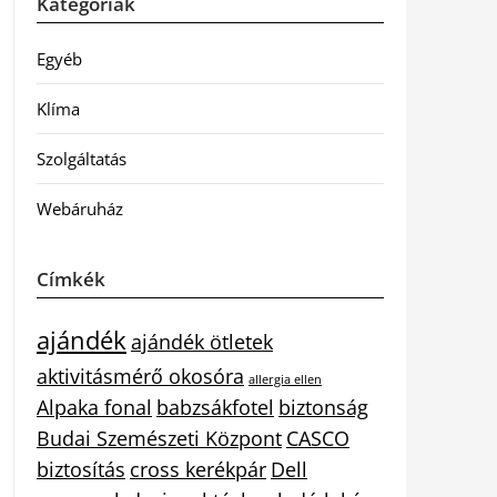
Kategóriák
Egyéb
Klíma
Szolgáltatás
Webáruház
Címkék
ajándék
ajándék ötletek
aktivitásmérő okosóra
allergia ellen
Alpaka fonal
babzsákfotel
biztonság
Budai Szemészeti Központ
CASCO
biztosítás
cross kerékpár
Dell