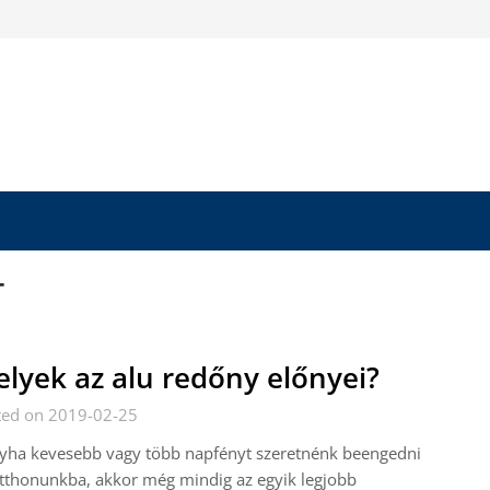
r
lyek az alu redőny előnyei?
ted on 2019-02-25
yha kevesebb vagy több napfényt szeretnénk beengedni
tthonunkba, akkor még mindig az egyik legjobb