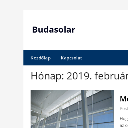
Skip
to
content
Budasolar
Kezdőlap
Kapcsolat
Hónap:
2019. februá
Me
Pos
Hog
az o