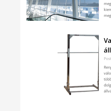
mego
kiem
meg
Va
ál
Pos
Reng
válo
több
dolg
állv