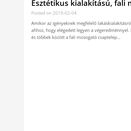
Esztétikus kialakítású, fal
Posted on 2019-02-04
Amikor az igényeknek megfelelő lakáskialakításró
ahhoz, hogy elégedett legyen a végeredménnyel. 
és többek között a fali mosogató csaptelep…