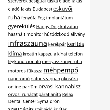
szerverek
desigual táska
eladó lakás
esküvői
eladó lakás Budapest
ruha
fenyőfa
Fog implantátum
gyerekülés
Happy Dog kutyatáp
használt monitor
húzódzkodó állvány
infraszauna
kerítés
kerékpár
klíma
kreatin kapszula
kínai telefon
légkondicionáló
menyasszonyi ruha
méhpempő
motoros fűkasza
naperőmű
natur szappan
okosóra
orvosi kannabisz
online parfüm
orvosi ruházat
párátlanító
Relax
Dental Center
Syma drón
szaunázás
szélvédő javítás