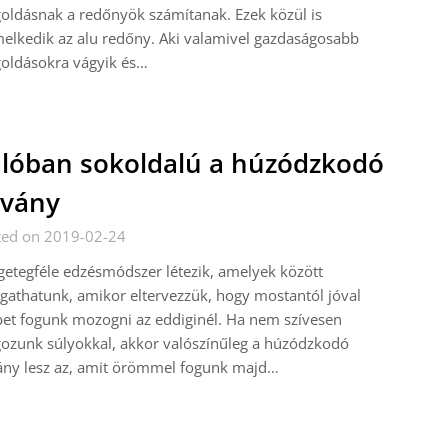
ldásnak a redőnyök számítanak. Ezek közül is
elkedik az alu redőny. Aki valamivel gazdaságosabb
oldásokra vágyik és…
lóban sokoldalú a húzódzkodó
lvány
ted on 2019-02-24
etegféle edzésmódszer létezik, amelyek között
gathatunk, amikor eltervezzük, hogy mostantól jóval
et fogunk mozogni az eddiginél. Ha nem szívesen
ozunk súlyokkal, akkor valószínűleg a húzódzkodó
ány lesz az, amit örömmel fogunk majd…