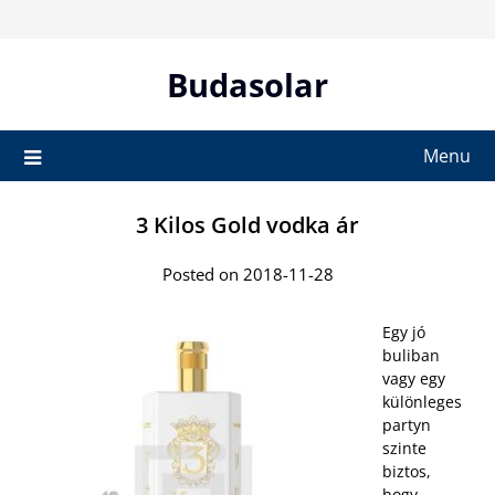
Skip
to
content
Budasolar
Menu
3 Kilos Gold vodka ár
Posted on 2018-11-28
Egy jó
buliban
vagy egy
különleges
partyn
szinte
biztos,
hogy