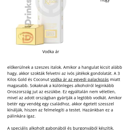
Vodka ár
előkerülnek a szeszes italok. Amikor a hangulat kicsit alább
hagy, akkor szokták felvetni az ivós játékok gondolatát. A 3
Kilos Gold és Coconut
vodka ár az egyedi palackozás
miatt
magasabb. Sokaknak a különleges alkoholról leginkább
Oroszország jut az eszükbe. Ez egyáltalán nem véletlen,
mivel az adott országban gyártják a legtöbb vodkát. Amikor
betér egy vendég egy családhoz, akkor égetett szesszel
kínálják, hiszen az felmelegíti a testet. Hazánkban ez a
pálinkára igaz.
A speciális alkoholt gabonából és burgonyából készítik.