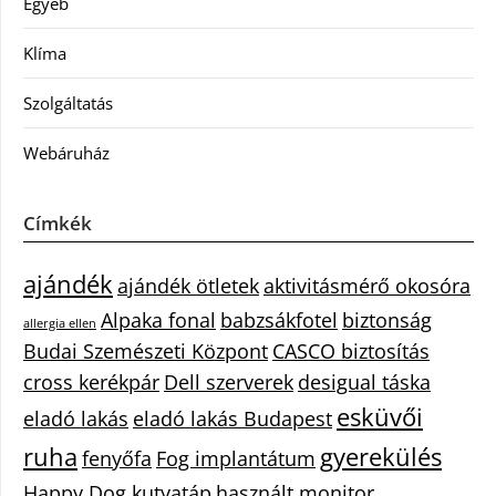
Egyéb
Klíma
Szolgáltatás
Webáruház
Címkék
ajándék
ajándék ötletek
aktivitásmérő okosóra
Alpaka fonal
babzsákfotel
biztonság
allergia ellen
Budai Szemészeti Központ
CASCO biztosítás
cross kerékpár
Dell szerverek
desigual táska
esküvői
eladó lakás
eladó lakás Budapest
ruha
gyerekülés
fenyőfa
Fog implantátum
Happy Dog kutyatáp
használt monitor