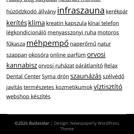
infraszauna
húzódzkodó állvány
kerékpár
kerítés
klíma
kreatin kapszula
kínai telefon
légkondicionáló
menyasszonyi ruha
motoros
méhpempő
fűkasza
naperőmű
natur
orvosi
szappan
okosóra
online parfüm
kannabisz
orvosi ruházat
párátlanító
Relax
szaunázás
Dental Center
Syma drón
szélvédő
víztisztító
javítás
természetes kozmetikumok
webshop készítés
©2026 Budasolar
| Design:
Newspaperly WordPress
Theme