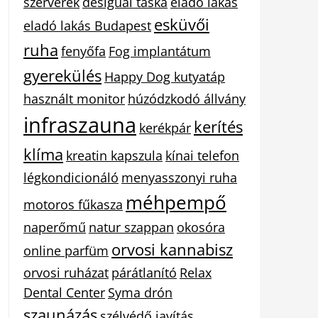
szerverek
desigual táska
eladó lakás
esküvői
eladó lakás Budapest
ruha
fenyőfa
Fog implantátum
gyerekülés
Happy Dog kutyatáp
használt monitor
húzódzkodó állvány
infraszauna
kerítés
kerékpár
klíma
kreatin kapszula
kínai telefon
légkondicionáló
menyasszonyi ruha
méhpempő
motoros fűkasza
naperőmű
natur szappan
okosóra
orvosi kannabisz
online parfüm
orvosi ruházat
párátlanító
Relax
Dental Center
Syma drón
szaunázás
szélvédő javítás