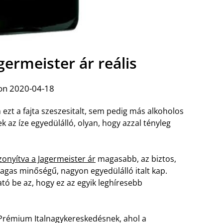
agermeister ár reális
on 2020-04-18
m ezt a fajta szeszesitalt, sem pedig más alkoholos
k az íze egyedülálló, olyan, hogy azzal tényleg
zonyítva a Jagermeister ár
magasabb, az biztos,
agas minőségű, nagyon egyedülálló italt kap.
ó be az, hogy ez az egyik leghíresebb
 Prémium Italnagykereskedésnek, ahol a