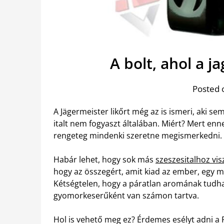
A bolt, ahol a j
Posted 
A Jägermeister likőrt még az is ismeri, aki se
italt nem fogyaszt általában. Miért? Mert enne
rengeteg mindenki szeretne megismerkedni.
Habár lehet, hogy sok más
szeszesitalhoz vis
hogy az összegért, amit kiad az ember, egy m
Kétségtelen, hogy a páratlan aromának tudhat
gyomorkeserűként van számon tartva.
Hol is vehető meg ez? Érdemes esélyt adni a