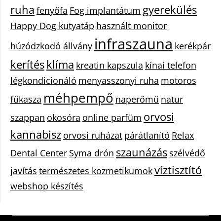
ruha
gyerekülés
fenyőfa
Fog implantátum
Happy Dog kutyatáp
használt monitor
infraszauna
húzódzkodó állvány
kerékpár
kerítés
klíma
kreatin kapszula
kínai telefon
légkondicionáló
menyasszonyi ruha
motoros
méhpempő
fűkasza
naperőmű
natur
orvosi
szappan
okosóra
online parfüm
kannabisz
orvosi ruházat
párátlanító
Relax
szaunázás
Dental Center
Syma drón
szélvédő
víztisztító
javítás
természetes kozmetikumok
webshop készítés