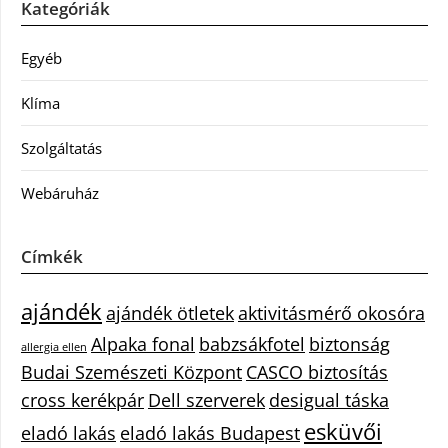
Kategóriák
Egyéb
Klíma
Szolgáltatás
Webáruház
Címkék
ajándék
ajándék ötletek
aktivitásmérő okosóra
Alpaka fonal
babzsákfotel
biztonság
allergia ellen
Budai Szemészeti Központ
CASCO biztosítás
cross kerékpár
Dell szerverek
desigual táska
esküvői
eladó lakás
eladó lakás Budapest