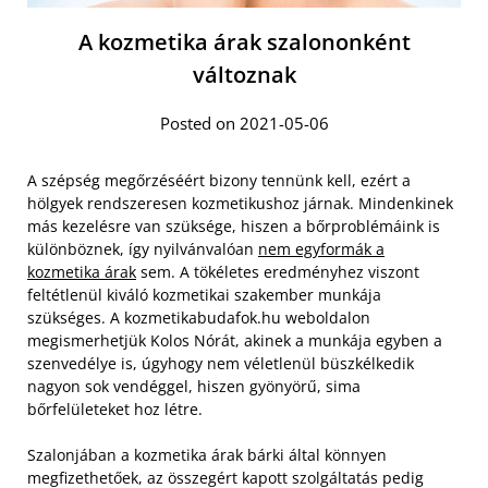
A kozmetika árak szalononként
változnak
Posted on 2021-05-06
A szépség megőrzéséért bizony tennünk kell, ezért a
hölgyek rendszeresen kozmetikushoz járnak. Mindenkinek
más kezelésre van szüksége, hiszen a bőrproblémáink is
különböznek, így nyilvánvalóan
nem egyformák a
kozmetika árak
sem. A tökéletes eredményhez viszont
feltétlenül kiváló kozmetikai szakember munkája
szükséges. A kozmetikabudafok.hu weboldalon
megismerhetjük Kolos Nórát, akinek a munkája egyben a
szenvedélye is, úgyhogy nem véletlenül büszkélkedik
nagyon sok vendéggel, hiszen gyönyörű, sima
bőrfelületeket hoz létre.
Szalonjában a kozmetika árak bárki által könnyen
megfizethetőek, az összegért kapott szolgáltatás pedig