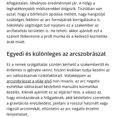
kifogástalan, látványos eredménnyel jár. A hölgy a
leghatékonyabb módszerekkel dolgozik. Tisztában van
azzal, hogy a bőrfelszín ápolása mellett, nagy hangsúlyt
szükséges fektetni az arc formájának korrigálására is.
Sokoldalú segítséget tud nyújtani ez a szakember az
arcfiatalítás területén is. Ha teheti, akkor ajánlott ezt a
szalont felkeresnie a profi munka és a kedvező kozmetika
árak miatt.
Egyedi és különleges az arcszobrászat
Ez a remek szolgáltatás szintén kérhető a szakembertől és
érdemes is igénybe venni, hiszen kiválóan tudja kezelni az
arc változásainak rizikófaktorait. Voltaképpen az
arcszobrászat a világ első
non-invazív, az arc negatív
esztétikai változásait késleltető manuális kozmetikai
kezelés. Kiknek ajánlott ez az eljárás? Nos, a válasz az,
hogy mindazoknak a hölgyeknek, akik késleltetni szeretnék
a gravitációs ereszkedést, javítani a rosszul használt vagy
rögzült arcmimikát, eltüntetni az arc negatív érzelmi
lenyomatait.