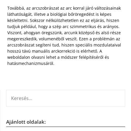
Továbbá, az arcszobrászat az arc korral járó változásainak
láthatóságát, illetve a biológiai bőröregedést is képes
késleltetni. Sokszor nélkülözhetetlen ez az eljárás, hiszen
tudjuk például, hogy a szép arc szimmetrikus és arányos.
Viszont, ahogyan öregszünk, arcunk középső és alsó része
megereszkedik, volumenéből veszít. Ezen a problémán az
arcszobrászat segíteni tud, hiszen speciális mozdulataival
hosszú távú manuális arckorrekció is elérhető. A
weboldalon olvasni lehet a módszer felépítéséről és
hatásmechanizmusáról.
KERESÉS:
Ajánlott oldalak: