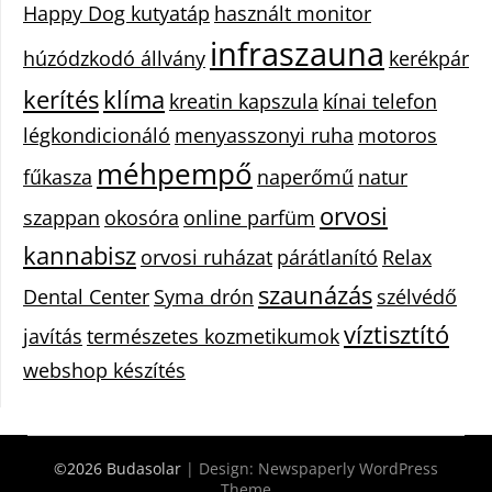
Happy Dog kutyatáp
használt monitor
infraszauna
húzódzkodó állvány
kerékpár
kerítés
klíma
kreatin kapszula
kínai telefon
légkondicionáló
menyasszonyi ruha
motoros
méhpempő
fűkasza
naperőmű
natur
orvosi
szappan
okosóra
online parfüm
kannabisz
orvosi ruházat
párátlanító
Relax
szaunázás
Dental Center
Syma drón
szélvédő
víztisztító
javítás
természetes kozmetikumok
webshop készítés
©2026 Budasolar
| Design:
Newspaperly WordPress
Theme