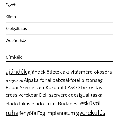
Egyéb
Klíma
Szolgáltatás
Webáruház
Címkék
ajándék
ajándék ötletek
aktivitásmérő okosóra
Alpaka fonal
babzsákfotel
biztonság
allergia ellen
Budai Szemészeti Központ
CASCO biztosítás
cross kerékpár
Dell szerverek
desigual táska
esküvői
eladó lakás
eladó lakás Budapest
ruha
gyerekülés
fenyőfa
Fog implantátum