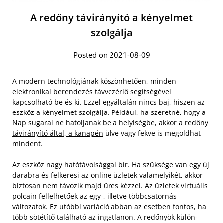
A redőny távirányító a kényelmet
szolgálja
Posted on 2021-08-09
A modern technológiának köszönhetően, minden
elektronikai berendezés távvezérlő segítségével
kapcsolható be és ki. Ezzel egyáltalán nincs baj, hiszen az
eszköz a kényelmet szolgálja. Például, ha szeretné, hogy a
Nap sugarai ne hatoljanak be a helyiségbe, akkor a
redőny
távirányító által, a kanapén
ülve vagy fekve is megoldhat
mindent.
Az eszköz nagy hatótávolsággal bír. Ha szüksége van egy új
darabra és felkeresi az online üzletek valamelyikét, akkor
biztosan nem távozik majd üres kézzel. Az üzletek virtuális
polcain fellelhetőek az egy-, illetve többcsatornás
változatok. Ez utóbbi variáció abban az esetben fontos, ha
több sötétítő található az ingatlanon. A redőnyök külön-