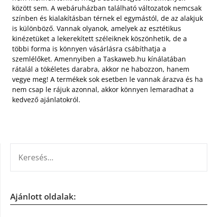
között sem. A webáruházban található változatok nemcsak
színben és kialakításban térnek el egymástól, de az alakjuk
is különböző. Vannak olyanok, amelyek az esztétikus
kinézetüket a lekerekített széleiknek köszönhetik, de a
többi forma is könnyen vásárlásra csábíthatja a
szemlélőket. Amennyiben a Taskaweb.hu kínálatában
rátalál a tökéletes darabra, akkor ne habozzon, hanem
vegye meg! A termékek sok esetben le vannak árazva és ha
nem csap le rájuk azonnal, akkor könnyen lemaradhat a
kedvező ajánlatokról.
KERESÉS:
Ajánlott oldalak: