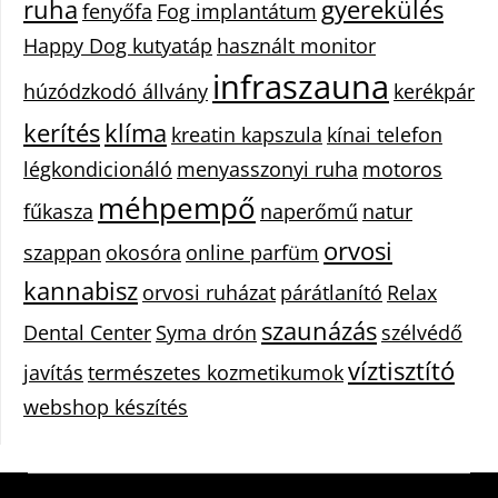
ruha
gyerekülés
fenyőfa
Fog implantátum
Happy Dog kutyatáp
használt monitor
infraszauna
húzódzkodó állvány
kerékpár
kerítés
klíma
kreatin kapszula
kínai telefon
légkondicionáló
menyasszonyi ruha
motoros
méhpempő
fűkasza
naperőmű
natur
orvosi
szappan
okosóra
online parfüm
kannabisz
orvosi ruházat
párátlanító
Relax
szaunázás
Dental Center
Syma drón
szélvédő
víztisztító
javítás
természetes kozmetikumok
webshop készítés