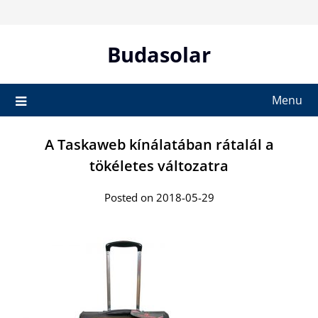
Skip
to
content
Budasolar
Menu
A Taskaweb kínálatában rátalál a
tökéletes változatra
Posted on 2018-05-29