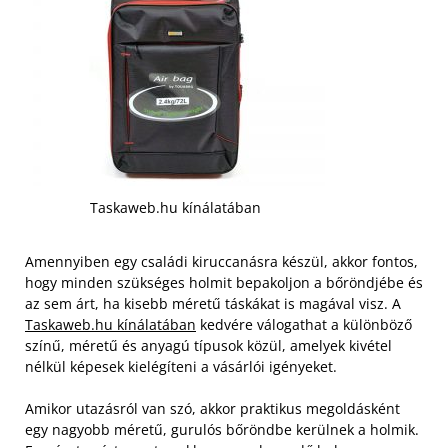
Taskaweb.hu kínálatában
Amennyiben egy családi kiruccanásra készül, akkor fontos,
hogy minden szükséges holmit bepakoljon a bőröndjébe és
az sem árt, ha kisebb méretű táskákat is magával visz. A
Taskaweb.hu kínálatában
kedvére válogathat a különböző
színű, méretű és anyagú típusok közül, amelyek kivétel
nélkül képesek kielégíteni a vásárlói igényeket.
Amikor utazásról van szó, akkor praktikus megoldásként
egy nagyobb méretű, gurulós bőröndbe kerülnek a holmik.