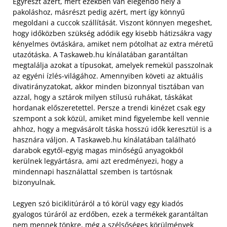
Egyrészt azért, mert ezekben van elegendő hely a
pakoláshoz, másrészt pedig azért, mert így könnyű
megoldani a cuccok szállítását. Viszont könnyen megeshet,
hogy időközben szükség adódik egy kisebb hátizsákra vagy
kényelmes övtáskára, amiket nem pótolhat az extra méretű
utazótáska. A Taskaweb.hu kínálatában garantáltan
megtalálja azokat a típusokat, amelyek remekül passzolnak
az egyéni ízlés-világához. Amennyiben követi az aktuális
divatirányzatokat, akkor minden bizonnyal tisztában van
azzal, hogy a sztárok milyen stílusú ruhákat, táskákat
hordanak előszeretettel.
Persze a trendi kinézet csak egy
szempont a sok közül, amiket mind figyelembe kell vennie
ahhoz, hogy a megvásárolt táska hosszú idők keresztül is a
hasznára váljon. A Taskaweb.hu kínálatában található
darabok egytől-egyig magas minőségű anyagokból
kerülnek legyártásra, ami azt eredményezi, hogy a
mindennapi használattal szemben is tartósnak
bizonyulnak.
Legyen szó biciklitúráról a tó körül vagy egy kiadós
gyalogos túráról az erdőben, ezek a termékek garantáltan
nem mennek tönkre, még a szélsőséges körülmények