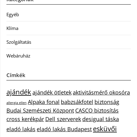
Egyéb
Klíma
Szolgáltatás
Webáruház
Címkék
ajándék
ajándék ötletek
aktivitásmérő okosóra
Alpaka fonal
babzsákfotel
biztonság
allergia ellen
Budai Szemészeti Központ
CASCO biztosítás
cross kerékpár
Dell szerverek
desigual táska
esküvői
eladó lakás
eladó lakás Budapest