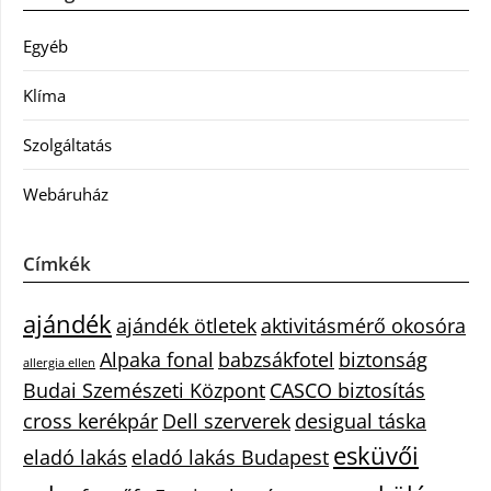
Egyéb
Klíma
Szolgáltatás
Webáruház
Címkék
ajándék
ajándék ötletek
aktivitásmérő okosóra
Alpaka fonal
babzsákfotel
biztonság
allergia ellen
Budai Szemészeti Központ
CASCO biztosítás
cross kerékpár
Dell szerverek
desigual táska
esküvői
eladó lakás
eladó lakás Budapest