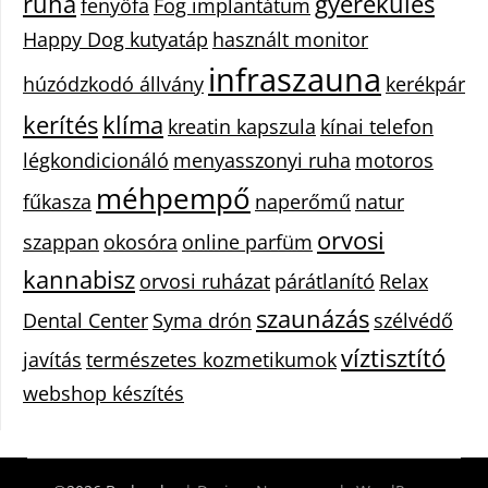
ruha
gyerekülés
fenyőfa
Fog implantátum
Happy Dog kutyatáp
használt monitor
infraszauna
húzódzkodó állvány
kerékpár
kerítés
klíma
kreatin kapszula
kínai telefon
légkondicionáló
menyasszonyi ruha
motoros
méhpempő
fűkasza
naperőmű
natur
orvosi
szappan
okosóra
online parfüm
kannabisz
orvosi ruházat
párátlanító
Relax
szaunázás
Dental Center
Syma drón
szélvédő
víztisztító
javítás
természetes kozmetikumok
webshop készítés