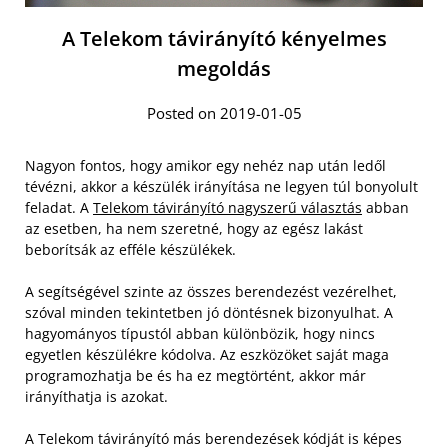
A Telekom távirányító kényelmes
megoldás
Posted on 2019-01-05
Nagyon fontos, hogy amikor egy nehéz nap után ledől
tévézni, akkor a készülék irányítása ne legyen túl bonyolult
feladat. A
Telekom távirányító nagyszerű választás
abban
az esetben, ha nem szeretné, hogy az egész lakást
beborítsák az efféle készülékek.
A segítségével szinte az összes berendezést vezérelhet,
szóval minden tekintetben jó döntésnek bizonyulhat. A
hagyományos típustól abban különbözik, hogy nincs
egyetlen készülékre kódolva. Az eszközöket saját maga
programozhatja be és ha ez megtörtént, akkor már
irányíthatja is azokat.
A Telekom távirányító más berendezések kódját is képes