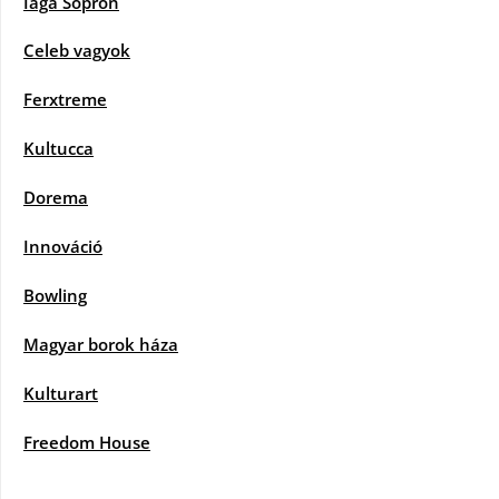
Iaga Sopron
Celeb vagyok
Ferxtreme
Kultucca
Dorema
Innováció
Bowling
Magyar borok háza
Kulturart
Freedom House