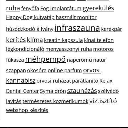
ruha
gyerekülés
fenyőfa
Fog implantátum
Happy Dog kutyatáp
használt monitor
infraszauna
húzódzkodó állvány
kerékpár
kerítés
klíma
kreatin kapszula
kínai telefon
légkondicionáló
menyasszonyi ruha
motoros
méhpempő
fűkasza
naperőmű
natur
orvosi
szappan
okosóra
online parfüm
kannabisz
orvosi ruházat
párátlanító
Relax
szaunázás
Dental Center
Syma drón
szélvédő
víztisztító
javítás
természetes kozmetikumok
webshop készítés