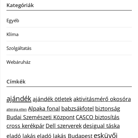
Kategóriák
Egyéb
Klíma
Szolgáltatás
Webáruház
Címkék
ajándék
ajándék ötletek
aktivitásmérő okosóra
Alpaka fonal
babzsákfotel
biztonság
allergia ellen
Budai Szemészeti Központ
CASCO biztosítás
cross kerékpár
Dell szerverek
desigual táska
esküvői
eladó lakás
eladó lakás Budapest