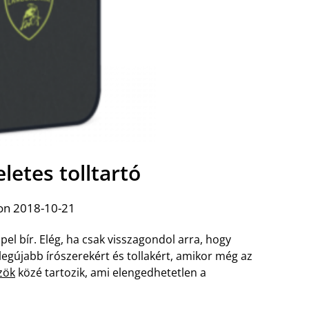
letes tolltartó
on 2018-10-21
el bír. Elég, ha csak visszagondol arra, hogy
 legújabb írószerekért és tollakért, amikor még az
zök
közé tartozik, ami elengedhetetlen a