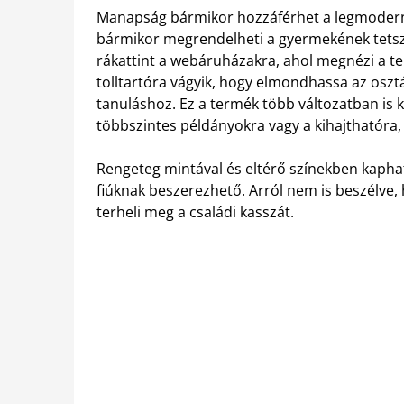
Manapság bármikor hozzáférhet a legmoderne
bármikor megrendelheti a gyermekének tetsző
rákattint a webáruházakra, ahol megnézi a te
tolltartóra vágyik, hogy elmondhassa az osztá
tanuláshoz. Ez a termék több változatban is 
többszintes példányokra vagy a kihajthatóra
Rengeteg mintával és eltérő színekben kaphat
fiúknak beszerezhető. Arról nem is beszélve,
terheli meg a családi kasszát.