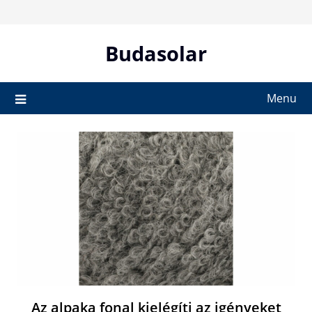
Skip
to
content
Budasolar
Menu
Az alpaka fonal kielégíti az igényeket