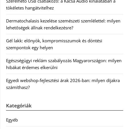
Szerelhető USB csatlakozó: a Kácsa Audió kínálatában a
tökéletes hangátvitelhez
Dermatochalasis kezelése szemészeti szemlélettel: milyen
lehetőségek állnak rendelkezésre?
Gél lakk: előnyök, kompromisszumok és döntési
szempontok egy helyen
Egészségügyi reklám szabályozás Magyarországon: milyen
hibákat érdemes elkerülni
Egyedi webshop-fejlesztési árak 2026-ban: milyen díjakra
számíthasz?
Kategóriák
Egyéb