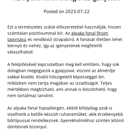
Posted on 2023-07-22
Ezt a természetes szálat előszeretettel használják, hiszen
számtalan pozitívummal bír. Az
alpaka fonal finom
tapintású
és rendkívül strapabíró. A fonását illetően lehet
könnyű és nehéz, így az igényeidnek megfelelőt
választhatod.
A felépítésével kapcsolatban meg kell említeni, hogy sok
dologban megegyezik a gyapjúval, viszont az átmérője
sokkal kisebb. Kiváló hőszigetelő képességgel bír,
miközben nem tartja magában az izzadtságot. Teljes
mértékben megbízható, ami annak is köszönhető, hogy
nem tartalmaz lanolint.
Az alpaka fonal hipoallergén, ebből kifolyólag azok is
viselhetik a belőle készült ruhaneműket, akik érzékenyebb
bőrtípussal rendelkeznek. Gyerekholmikhoz szintén kitűnő
döntésnek bizonyul.