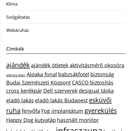
Klíma
Szolgáltatás
Webáruház
Címkék
ajándék
ajándék ötletek
aktivitásmérő okosóra
Alpaka fonal
babzsákfotel
biztonság
allergia ellen
Budai Szemészeti Központ
CASCO biztosítás
cross kerékpár
Dell szerverek
desigual táska
esküvői
eladó lakás
eladó lakás Budapest
ruha
gyerekülés
fenyőfa
Fog implantátum
Happy Dog kutyatáp
használt monitor
infraszauna