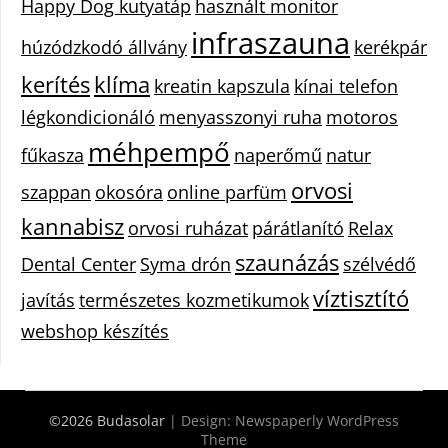
Happy Dog kutyatáp
használt monitor
infraszauna
húzódzkodó állvány
kerékpár
kerítés
klíma
kreatin kapszula
kínai telefon
légkondicionáló
menyasszonyi ruha
motoros
méhpempő
fűkasza
naperőmű
natur
orvosi
szappan
okosóra
online parfüm
kannabisz
orvosi ruházat
párátlanító
Relax
szaunázás
Dental Center
Syma drón
szélvédő
víztisztító
javítás
természetes kozmetikumok
webshop készítés
©2026 Budasolar
| Design:
Newspaperly WordPress
Theme