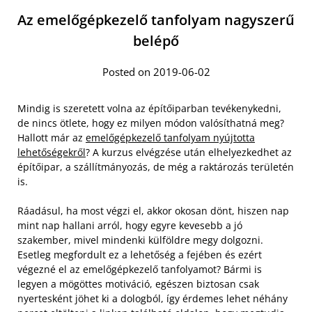
Az emelőgépkezelő tanfolyam nagyszerű
belépő
Posted on 2019-06-02
Mindig is szeretett volna az építőiparban tevékenykedni,
de nincs ötlete, hogy ez milyen módon valósíthatná meg?
Hallott már az
emelőgépkezelő tanfolyam nyújtotta
lehetőségekről
? A kurzus elvégzése után elhelyezkedhet az
építőipar, a szállítmányozás, de még a raktározás területén
is.
Ráadásul, ha most végzi el, akkor okosan dönt, hiszen nap
mint nap hallani arról, hogy egyre kevesebb a jó
szakember, mivel mindenki külföldre megy dolgozni.
Esetleg megfordult ez a lehetőség a fejében és ezért
végezné el az emelőgépkezelő tanfolyamot? Bármi is
legyen a mögöttes motiváció, egészen biztosan csak
nyertesként jöhet ki a dologból, így érdemes lehet néhány