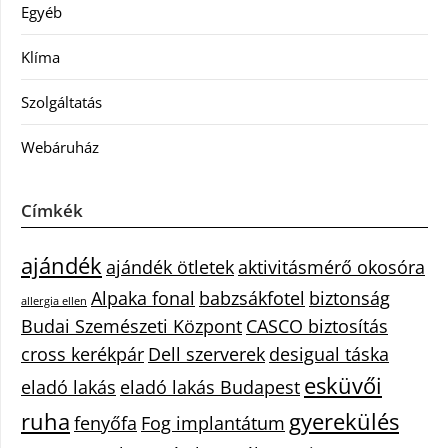
Egyéb
Klíma
Szolgáltatás
Webáruház
Címkék
ajándék
ajándék ötletek
aktivitásmérő okosóra
Alpaka fonal
babzsákfotel
biztonság
allergia ellen
Budai Szemészeti Központ
CASCO biztosítás
cross kerékpár
Dell szerverek
desigual táska
esküvői
eladó lakás
eladó lakás Budapest
ruha
gyerekülés
fenyőfa
Fog implantátum