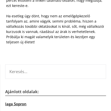
percet eltölteni a linken található oldalon, hogy megtudja,
ezt kereste-e.
Ha esetleg úgy dönt, hogy nem az emelőgépkezelő
tanfolyam az, amire vágyik, semmi probléma, hiszen a
vállalkozás további oktatásokat is kínál, sőt, még vállalkozói
kurzusok is vannak, ráadásul az árak is verhetetlenek.
Próbálja ki magát valamelyik területen és kezdjen egy
teljesen új életet!
KERESÉS:
Ajánlott oldalak:
Iaga Sopron