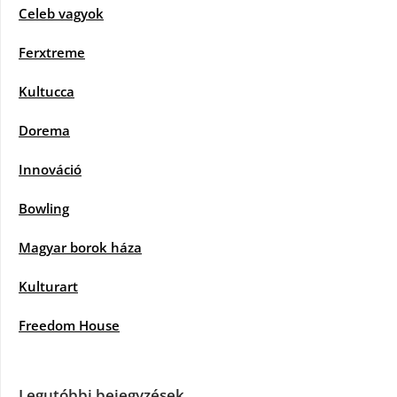
Celeb vagyok
Ferxtreme
Kultucca
Dorema
Innováció
Bowling
Magyar borok háza
Kulturart
Freedom House
Legutóbbi bejegyzések