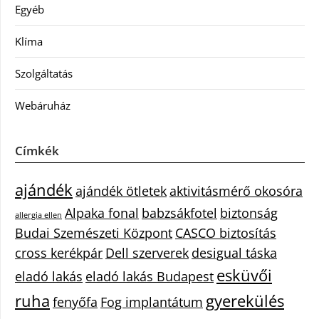
Egyéb
Klíma
Szolgáltatás
Webáruház
Címkék
ajándék
ajándék ötletek
aktivitásmérő okosóra
Alpaka fonal
babzsákfotel
biztonság
allergia ellen
Budai Szemészeti Központ
CASCO biztosítás
cross kerékpár
Dell szerverek
desigual táska
esküvői
eladó lakás
eladó lakás Budapest
ruha
gyerekülés
fenyőfa
Fog implantátum