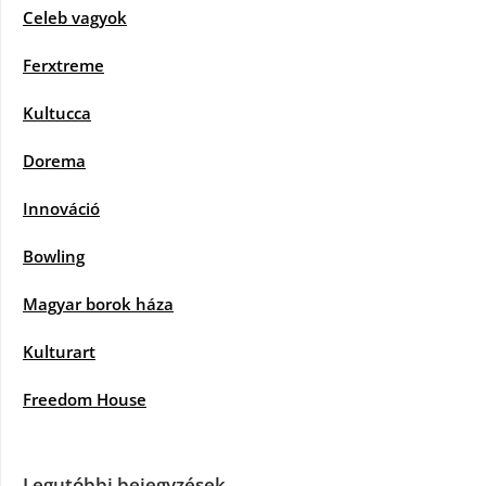
Celeb vagyok
Ferxtreme
Kultucca
Dorema
Innováció
Bowling
Magyar borok háza
Kulturart
Freedom House
Legutóbbi bejegyzések