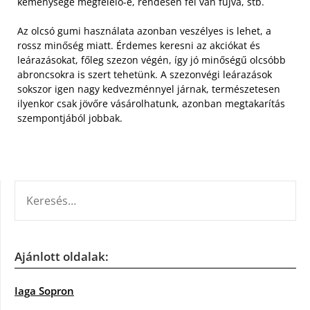
keménysége megfelelő-e, rendesen fel van fújva, stb.
Az olcsó gumi használata azonban veszélyes is lehet, a
rossz minőség miatt. Érdemes keresni az akciókat és
leárazásokat, főleg szezon végén, így jó minőségű olcsóbb
abroncsokra is szert tehetünk. A szezonvégi leárazások
sokszor igen nagy kedvezménnyel járnak, természetesen
ilyenkor csak jövőre vásárolhatunk, azonban megtakarítás
szempontjából jobbak.
KERESÉS:
Ajánlott oldalak:
Iaga Sopron