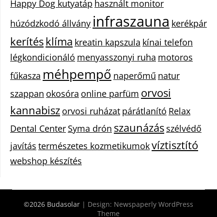
Happy Dog kutyatáp
használt monitor
infraszauna
húzódzkodó állvány
kerékpár
kerítés
klíma
kreatin kapszula
kínai telefon
légkondicionáló
menyasszonyi ruha
motoros
méhpempő
fűkasza
naperőmű
natur
orvosi
szappan
okosóra
online parfüm
kannabisz
orvosi ruházat
párátlanító
Relax
szaunázás
Dental Center
Syma drón
szélvédő
víztisztító
javítás
természetes kozmetikumok
webshop készítés
©2026 Budasolar
| Design:
Newspaperly WordPress
Theme