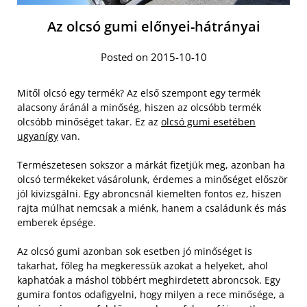
Az olcsó gumi előnyei-hátrányai
Posted on 2015-10-10
Mitől olcsó egy termék? Az első szempont egy termék
alacsony áránál a minőség, hiszen az olcsóbb termék
olcsóbb minőséget takar. Ez az
olcsó gumi esetében
ugyanígy
van.
Természetesen sokszor a márkát fizetjük meg, azonban ha
olcsó termékeket vásárolunk, érdemes a minőséget először
jól kivizsgálni. Egy abroncsnál kiemelten fontos ez, hiszen
rajta múlhat nemcsak a miénk, hanem a családunk és más
emberek épsége.
Az olcsó gumi azonban sok esetben jó minőséget is
takarhat, főleg ha megkeressük azokat a helyeket, ahol
kaphatóak a máshol többért meghirdetett abroncsok. Egy
gumira fontos odafigyelni, hogy milyen a rece minősége, a