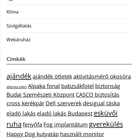
Klíma
Szolgáltatás
Webáruház
Címkék
ajándék
ajándék ötletek
aktivitásmérő okosóra
Alpaka fonal
babzsákfotel
biztonság
allergia ellen
Budai Szemészeti Központ
CASCO biztosítás
cross kerékpár
Dell szerverek
desigual táska
esküvői
eladó lakás
eladó lakás Budapest
ruha
gyerekülés
fenyőfa
Fog implantátum
Happy Dog kutyatáp
használt monitor