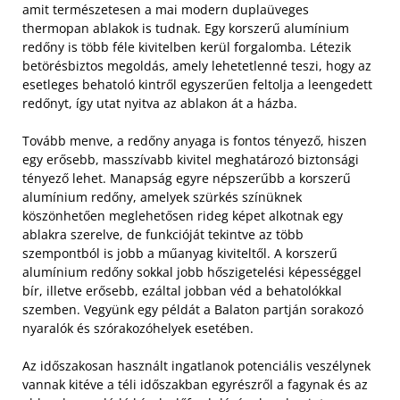
amit természetesen a mai modern duplaüveges
thermopan ablakok is tudnak. Egy korszerű alumínium
redőny is több féle kivitelben kerül forgalomba. Létezik
betörésbiztos megoldás, amely lehetetlenné teszi, hogy az
esetleges behatoló kintről egyszerűen feltolja a leengedett
redőnyt, így utat nyitva az ablakon át a házba.
Tovább menve, a redőny anyaga is fontos tényező, hiszen
egy erősebb, masszívabb kivitel meghatározó biztonsági
tényező lehet. Manapság egyre népszerűbb a korszerű
alumínium redőny, amelyek szürkés színüknek
köszönhetően meglehetősen rideg képet alkotnak egy
ablakra szerelve, de funkcióját tekintve az több
szempontból is jobb a műanyag kiviteltől. A korszerű
alumínium redőny sokkal jobb hőszigetelési képességgel
bír, illetve erősebb, ezáltal jobban véd a behatolókkal
szemben. Vegyünk egy példát a Balaton partján sorakozó
nyaralók és szórakozóhelyek esetében.
Az időszakosan használt ingatlanok potenciális veszélynek
vannak kitéve a téli időszakban egyrészről a fagynak és az