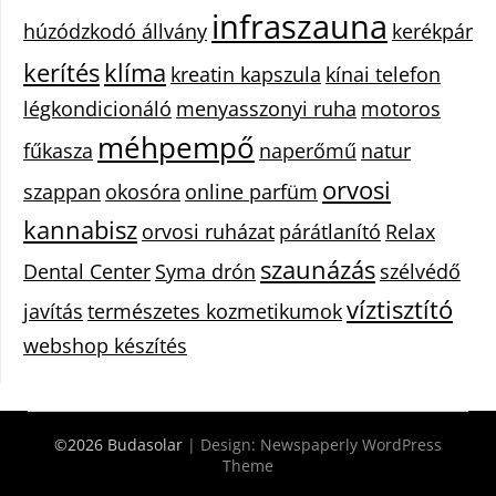
infraszauna
húzódzkodó állvány
kerékpár
kerítés
klíma
kreatin kapszula
kínai telefon
légkondicionáló
menyasszonyi ruha
motoros
méhpempő
fűkasza
naperőmű
natur
orvosi
szappan
okosóra
online parfüm
kannabisz
orvosi ruházat
párátlanító
Relax
szaunázás
Dental Center
Syma drón
szélvédő
víztisztító
javítás
természetes kozmetikumok
webshop készítés
©2026 Budasolar
| Design:
Newspaperly WordPress
Theme