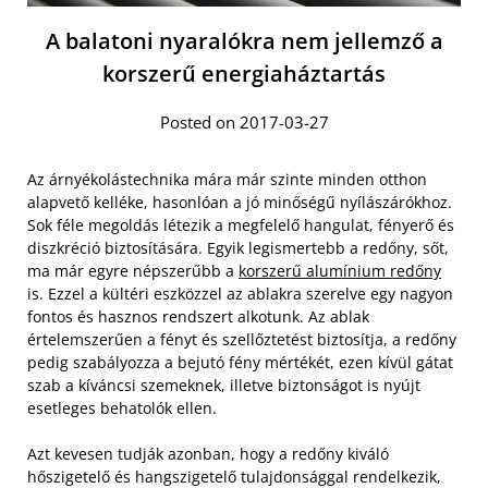
A balatoni nyaralókra nem jellemző a
korszerű energiaháztartás
Posted on 2017-03-27
Az árnyékolástechnika mára már szinte minden otthon
alapvető kelléke, hasonlóan a jó minőségű nyílászárókhoz.
Sok féle megoldás létezik a megfelelő hangulat, fényerő és
diszkréció biztosítására. Egyik legismertebb a redőny, sőt,
ma már egyre népszerűbb a
korszerű alumínium redőny
is. Ezzel a kültéri eszközzel az ablakra szerelve egy nagyon
fontos és hasznos rendszert alkotunk. Az ablak
értelemszerűen a fényt és szellőztetést biztosítja, a redőny
pedig szabályozza a bejutó fény mértékét, ezen kívül gátat
szab a kíváncsi szemeknek, illetve biztonságot is nyújt
esetleges behatolók ellen.
Azt kevesen tudják azonban, hogy a redőny kiváló
hőszigetelő és hangszigetelő tulajdonsággal rendelkezik,