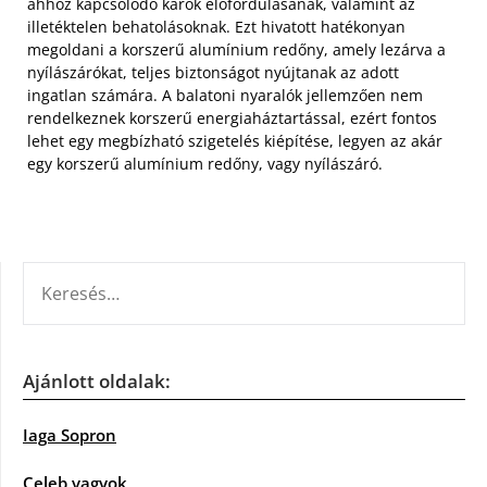
ahhoz kapcsolódó károk előfordulásának, valamint az
illetéktelen behatolásoknak. Ezt hivatott hatékonyan
megoldani a korszerű alumínium redőny, amely lezárva a
nyílászárókat, teljes biztonságot nyújtanak az adott
ingatlan számára. A balatoni nyaralók jellemzően nem
rendelkeznek korszerű energiaháztartással, ezért fontos
lehet egy megbízható szigetelés kiépítése, legyen az akár
egy korszerű alumínium redőny, vagy nyílászáró.
KERESÉS:
Ajánlott oldalak:
Iaga Sopron
Celeb vagyok