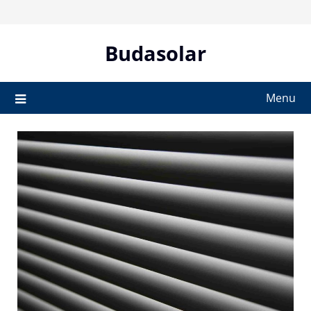
Skip
to
content
Budasolar
Menu