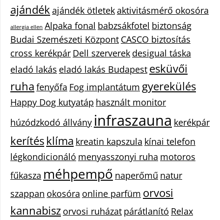
ajándék
ajándék ötletek
aktivitásmérő okosóra
Alpaka fonal
babzsákfotel
biztonság
allergia ellen
Budai Szemészeti Központ
CASCO biztosítás
cross kerékpár
Dell szerverek
desigual táska
esküvői
eladó lakás
eladó lakás Budapest
ruha
gyerekülés
fenyőfa
Fog implantátum
Happy Dog kutyatáp
használt monitor
infraszauna
húzódzkodó állvány
kerékpár
kerítés
klíma
kreatin kapszula
kínai telefon
légkondicionáló
menyasszonyi ruha
motoros
méhpempő
fűkasza
naperőmű
natur
orvosi
szappan
okosóra
online parfüm
kannabisz
orvosi ruházat
párátlanító
Relax