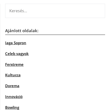
KERESÉS:
Ajánlott oldalak:
Iaga Sopron
Celeb vagyok
Ferxtreme
Kultucca
Dorema
Innováció
Bowling