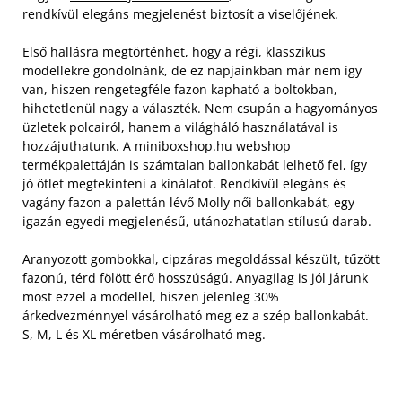
rendkívül elegáns megjelenést biztosít a viselőjének.
Első hallásra megtörténhet, hogy a régi, klasszikus
modellekre gondolnánk, de ez napjainkban már nem így
van, hiszen rengetegféle fazon kapható a boltokban,
hihetetlenül nagy a választék. Nem csupán a hagyományos
üzletek polcairól, hanem a világháló használatával is
hozzájuthatunk.
A miniboxshop.hu webshop
termékpalettáján is számtalan ballonkabát lelhető fel, így
jó ötlet megtekinteni a kínálatot. Rendkívül elegáns és
vagány fazon a palettán lévő Molly női ballonkabát, egy
igazán egyedi megjelenésű, utánozhatatlan stílusú darab.
Aranyozott gombokkal, cipzáras megoldással készült, tűzött
fazonú, térd fölött érő hosszúságú. Anyagilag is jól járunk
most ezzel a modellel, hiszen jelenleg 30%
árkedvezménnyel vásárolható meg ez a szép ballonkabát.
S, M, L és XL méretben vásárolható meg.