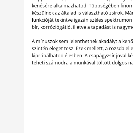
kenésére alkalmazhatod. Többségében finomít
készülnek az általad is választható zsírok.
Már
funkcióját tekintve igazán széles spektrumo
bír, korróziógátló, illetve a tapadást is nagym
A mínuszok sem jelenthetnek akadályt a ke
szintén eleget tesz. Ezek mellett, a rozsda elle
kipróbálhatod élesben. A csapágyzsír jóval
teheti számodra a munkával töltött dolgos n