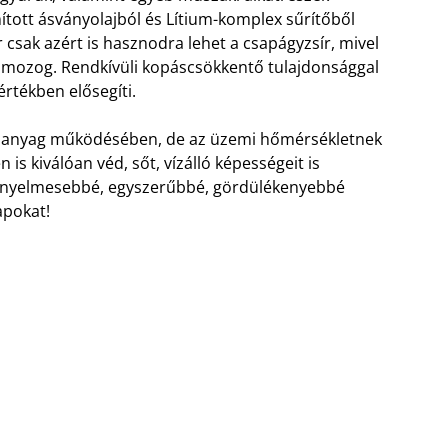
ott ásványolajból és Lítium-komplex sűrítőből
 csak azért is hasznodra lehet a csapágyzsír, mivel
n mozog. Rendkívüli kopáscsökkentő tulajdonsággal
értékben elősegíti.
nőanyag működésében, de az üzemi hőmérsékletnek
n is kiválóan véd, sőt, vízálló képességeit is
 kényelmesebbé, egyszerűbbé, gördülékenyebbé
apokat!