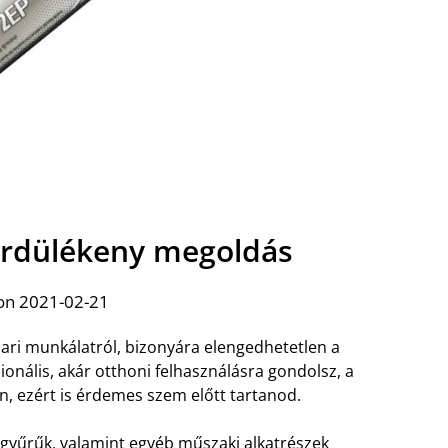
gördülékeny megoldás
on 2021-02-21
ari munkálatról, bizonyára elengedhetetlen a
onális, akár otthoni felhasználásra gondolsz, a
n, ezért is érdemes szem előtt tartanod.
 gyűrűk, valamint egyéb műszaki alkatrészek