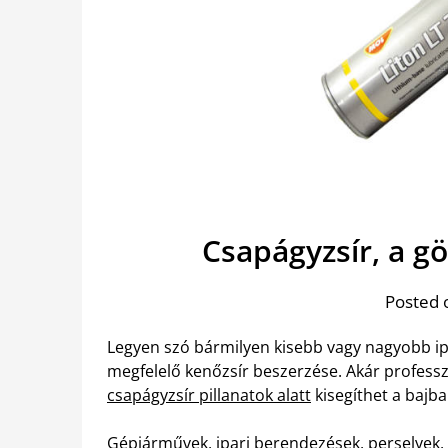
Csapágyzsír, a 
Posted 
Legyen szó bármilyen kisebb vagy nagyobb ip
megfelelő kenőzsír beszerzése. Akár professzi
csapágyzsír pillanatok alatt
kisegíthet a bajba
Gépjárművek, ipari berendezések, perselyek,