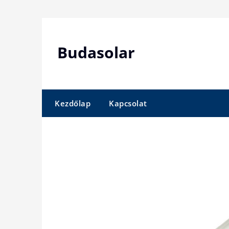
Skip
to
content
Budasolar
Kezdőlap
Kapcsolat