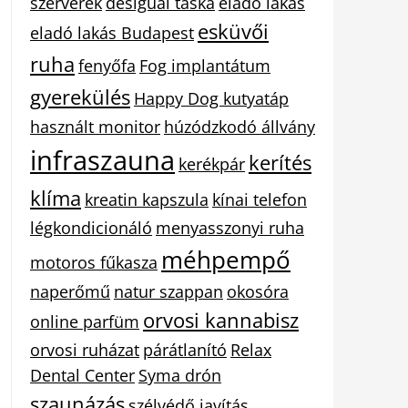
szerverek
desigual táska
eladó lakás
esküvői
eladó lakás Budapest
ruha
fenyőfa
Fog implantátum
gyerekülés
Happy Dog kutyatáp
használt monitor
húzódzkodó állvány
infraszauna
kerítés
kerékpár
klíma
kreatin kapszula
kínai telefon
légkondicionáló
menyasszonyi ruha
méhpempő
motoros fűkasza
naperőmű
natur szappan
okosóra
orvosi kannabisz
online parfüm
orvosi ruházat
párátlanító
Relax
Dental Center
Syma drón
szaunázás
szélvédő javítás