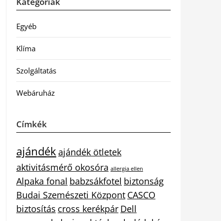
Kategóriák
Egyéb
Klíma
Szolgáltatás
Webáruház
Címkék
ajándék
ajándék ötletek
aktivitásmérő okosóra
allergia ellen
Alpaka fonal
babzsákfotel
biztonság
Budai Szemészeti Központ
CASCO
biztosítás
cross kerékpár
Dell