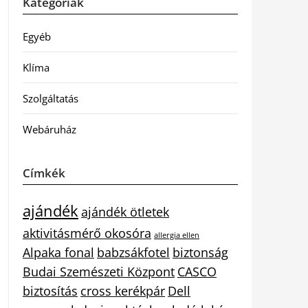
Kategóriák
Egyéb
Klíma
Szolgáltatás
Webáruház
Címkék
ajándék
ajándék ötletek
aktivitásmérő okosóra
allergia ellen
Alpaka fonal
babzsákfotel
biztonság
Budai Szemészeti Központ
CASCO
biztosítás
cross kerékpár
Dell