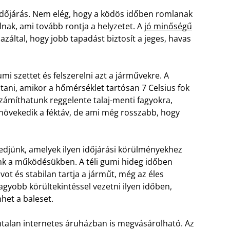
 időjárás. Nem elég, hogy a ködös időben romlanak
lnak, ami tovább rontja a helyzetet. A
jó minőségű
záltal, hogy jobb tapadást biztosít a jeges, havas
mi szettet és felszerelni azt a járművekre. A
tani, amikor a hőmérséklet tartósan 7 Celsius fok
zámíthatunk reggelente talaj-menti fagyokra,
növekedik a féktáv, de ami még rosszabb, hogy
edjünk, amelyek ilyen időjárási körülményekhez
unk a működésükben. A téli gumi hideg időben
vot és stabilan tartja a járműt, még az éles
gyobb körültekintéssel vezetni ilyen időben,
het a baleset.
talan internetes áruházban is megvásárolható. Az