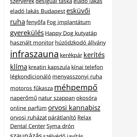
szerverek
desigual táska
eladó lakás
esküvői
eladó lakás Budapest
ruha
fenyőfa
Fog implantátum
gyerekülés
Happy Dog kutyatáp
használt monitor
húzódzkodó állvány
infraszauna
kerítés
kerékpár
klíma
kreatin kapszula
kínai telefon
légkondicionáló
menyasszonyi ruha
méhpempő
motoros fűkasza
naperőmű
natur szappan
okosóra
orvosi kannabisz
online parfüm
orvosi ruházat
párátlanító
Relax
Dental Center
Syma drón
szaunázás
szélvédő javítás