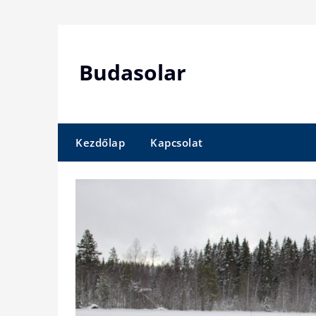
Skip
to
content
Budasolar
Kezdőlap
Kapcsolat