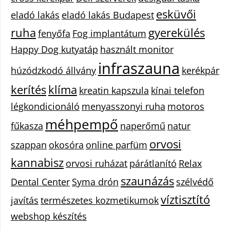
esküvői
eladó lakás
eladó lakás Budapest
ruha
gyerekülés
fenyőfa
Fog implantátum
Happy Dog kutyatáp
használt monitor
infraszauna
húzódzkodó állvány
kerékpár
kerítés
klíma
kreatin kapszula
kínai telefon
légkondicionáló
menyasszonyi ruha
motoros
méhpempő
fűkasza
naperőmű
natur
orvosi
szappan
okosóra
online parfüm
kannabisz
orvosi ruházat
párátlanító
Relax
szaunázás
Dental Center
Syma drón
szélvédő
víztisztító
javítás
természetes kozmetikumok
webshop készítés