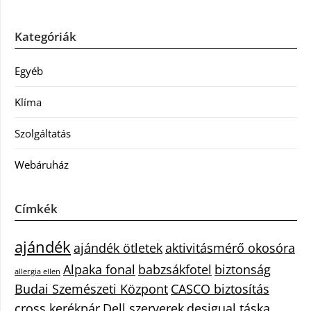
Kategóriák
Egyéb
Klíma
Szolgáltatás
Webáruház
Címkék
ajándék
ajándék ötletek
aktivitásmérő okosóra
Alpaka fonal
babzsákfotel
biztonság
allergia ellen
Budai Szemészeti Központ
CASCO biztosítás
cross kerékpár
Dell szerverek
desigual táska