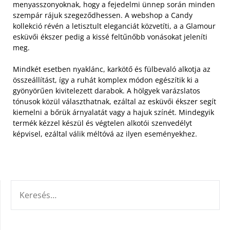
menyasszonyoknak, hogy a fejedelmi ünnep során minden
szempár rájuk szegeződhessen.
A webshop a Candy
kollekció révén a letisztult eleganciát közvetíti, a a Glamour
esküvői ékszer pedig a kissé feltűnőbb vonásokat jeleníti
meg.
Mindkét esetben nyaklánc, karkötő és fülbevaló alkotja az
összeállítást, így a ruhát komplex módon egészítik ki a
gyönyörűen kivitelezett darabok. A hölgyek varázslatos
tónusok közül választhatnak, ezáltal az esküvői ékszer segít
kiemelni a bőrük árnyalatát vagy a hajuk színét. Mindegyik
termék kézzel készül és végtelen alkotói szenvedélyt
képvisel, ezáltal válik méltóvá az ilyen eseményekhez.
KERESÉS: