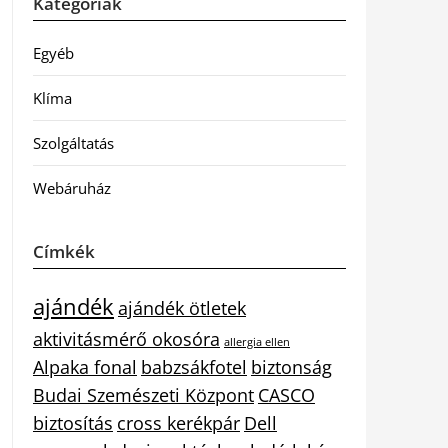
Kategóriák
Egyéb
Klíma
Szolgáltatás
Webáruház
Címkék
ajándék
ajándék ötletek
aktivitásmérő okosóra
allergia ellen
Alpaka fonal
babzsákfotel
biztonság
Budai Szemészeti Központ
CASCO
biztosítás
cross kerékpár
Dell