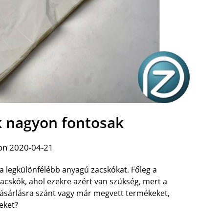
k nagyon fontosak
on 2020-04-21
 legkülönfélébb anyagú zacskókat. Főleg a
zacskók
, ahol ezekre azért van szükség, mert a
vásárlásra szánt vagy már megvett termékeket,
eket?