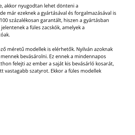
e, akkor nyugodtan lehet dönteni a
ede már ezeknek a gyártásával és forgalmazásával is
100 százalékosan garantált, hiszen a gyártásban
 jelentenek a füles zacskók, amelyek a
tóak.
öző méretű modellek is elérhetők. Nyilván azoknak
ten mennek bevásárolni. Ez ennek a mindennapos
hon felejti az ember a saját kis bevásárló kosarát,
tt vastagabb szatyrot. Ekkor a füles modellek