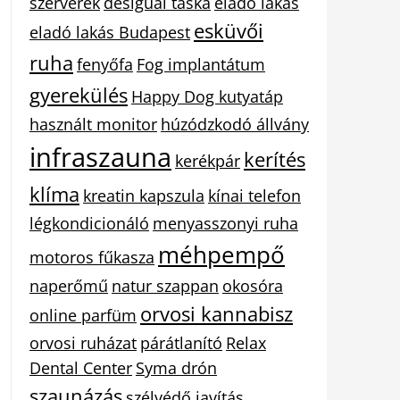
szerverek
desigual táska
eladó lakás
esküvői
eladó lakás Budapest
ruha
fenyőfa
Fog implantátum
gyerekülés
Happy Dog kutyatáp
használt monitor
húzódzkodó állvány
infraszauna
kerítés
kerékpár
klíma
kreatin kapszula
kínai telefon
légkondicionáló
menyasszonyi ruha
méhpempő
motoros fűkasza
naperőmű
natur szappan
okosóra
orvosi kannabisz
online parfüm
orvosi ruházat
párátlanító
Relax
Dental Center
Syma drón
szaunázás
szélvédő javítás