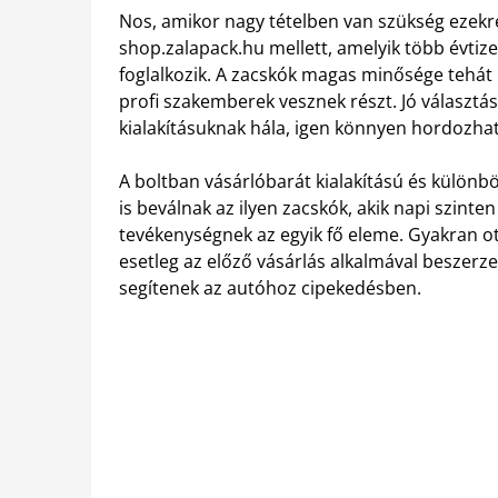
Nos, amikor nagy tételben van szükség ezekr
shop.zalapack.hu mellett, amelyik több évtiz
foglalkozik. A zacskók magas minősége tehát 
profi szakemberek vesznek részt. Jó választás
kialakításuknak hála, igen könnyen hordozha
A boltban vásárlóbarát kialakítású és különb
is beválnak az ilyen zacskók, akik napi szin
tevékenységnek az egyik fő eleme. Gyakran ott
esetleg az előző vásárlás alkalmával beszerze
segítenek az autóhoz cipekedésben.