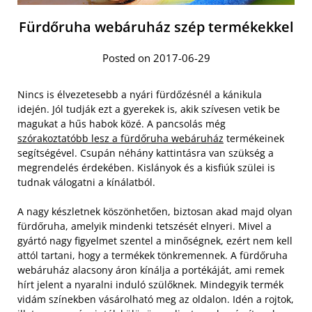
Fürdőruha webáruház szép termékekkel
Posted on 2017-06-29
Nincs is élvezetesebb a nyári fürdőzésnél a kánikula
idején. Jól tudják ezt a gyerekek is, akik szívesen vetik be
magukat a hűs habok közé. A pancsolás még
szórakoztatóbb lesz a fürdőruha webáruház
termékeinek
segítségével. Csupán néhány kattintásra van szükség a
megrendelés érdekében. Kislányok és a kisfiúk szülei is
tudnak válogatni a kínálatból.
A nagy készletnek köszönhetően, biztosan akad majd olyan
fürdőruha, amelyik mindenki tetszését elnyeri. Mivel a
gyártó nagy figyelmet szentel a minőségnek, ezért nem kell
attól tartani, hogy a termékek tönkremennek. A fürdőruha
webáruház alacsony áron kínálja a portékáját, ami remek
hírt jelent a nyaralni induló szülőknek. Mindegyik termék
vidám színekben vásárolható meg az oldalon. Idén a rojtok,