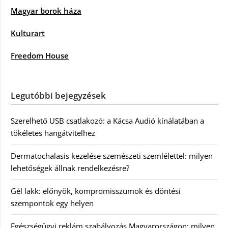
Magyar borok háza
Kulturart
Freedom House
Legutóbbi bejegyzések
Szerelhető USB csatlakozó: a Kácsa Audió kínálatában a
tökéletes hangátvitelhez
Dermatochalasis kezelése szemészeti szemlélettel: milyen
lehetőségek állnak rendelkezésre?
Gél lakk: előnyök, kompromisszumok és döntési
szempontok egy helyen
Egészségügyi reklám szabályozás Magyarországon: milyen