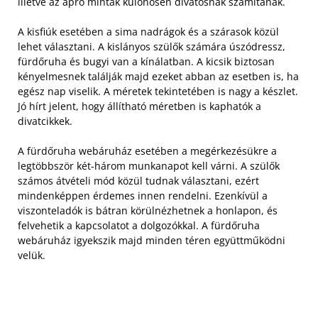
illetve az apró minták különösen divatosnak számítanak.
A kisfiúk esetében a sima nadrágok és a szárasok közül
lehet választani. A kislányos szülők számára úszódressz,
fürdőruha és bugyi van a kínálatban. A kicsik biztosan
kényelmesnek találják majd ezeket abban az esetben is, ha
egész nap viselik. A méretek tekintetében is nagy a készlet.
Jó hírt jelent, hogy állítható méretben is kaphatók a
divatcikkek.
A fürdőruha webáruház esetében a megérkezésükre a
legtöbbször két-három munkanapot kell várni. A szülők
számos átvételi mód közül tudnak választani, ezért
mindenképpen érdemes innen rendelni. Ezenkívül a
viszonteladók is bátran körülnézhetnek a honlapon, és
felvehetik a kapcsolatot a dolgozókkal. A fürdőruha
webáruház igyekszik majd minden téren együttműködni
velük.