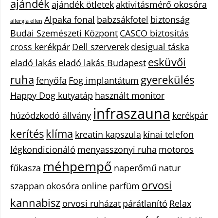
ajándék
ajándék ötletek
aktivitásmérő okosóra
Alpaka fonal
babzsákfotel
biztonság
allergia ellen
Budai Szemészeti Központ
CASCO biztosítás
cross kerékpár
Dell szerverek
desigual táska
esküvői
eladó lakás
eladó lakás Budapest
ruha
gyerekülés
fenyőfa
Fog implantátum
Happy Dog kutyatáp
használt monitor
infraszauna
húzódzkodó állvány
kerékpár
kerítés
klíma
kreatin kapszula
kínai telefon
légkondicionáló
menyasszonyi ruha
motoros
méhpempő
fűkasza
naperőmű
natur
orvosi
szappan
okosóra
online parfüm
kannabisz
orvosi ruházat
párátlanító
Relax