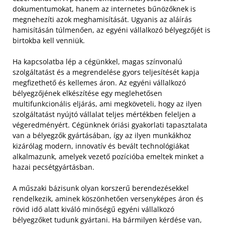
dokumentumokat, hanem az internetes bűnözőknek is
megnehezíti azok meghamisítását. Ugyanis az aláírás
hamisításán túlmenően, az egyéni vállalkozó bélyegzőjét is
birtokba kell venniük.
Ha kapcsolatba lép a cégünkkel, magas színvonalú
szolgáltatást és a megrendelése gyors teljesítését kapja
megfizethető és kellemes áron. Az egyéni vállalkozó
bélyegzőjének elkészítése egy meglehetősen
multifunkcionális eljárás, ami megköveteli, hogy az ilyen
szolgáltatást nyújtó vállalat teljes mértékben feleljen a
végeredményért.
Cégünknek óriási gyakorlati tapasztalata
van a bélyegzők gyártásában, így az ilyen munkákhoz
kizárólag modern, innovatív és bevált technológiákat
alkalmazunk, amelyek vezető pozícióba emeltek minket a
hazai pecsétgyártásban.
A műszaki bázisunk olyan korszerű berendezésekkel
rendelkezik, aminek köszönhetően versenyképes áron és
rövid idő alatt kiváló minőségű egyéni vállalkozó
bélyegzőket tudunk gyártani. Ha bármilyen kérdése van,