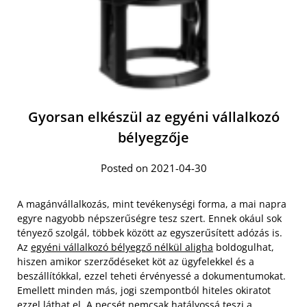
Gyorsan elkészül az egyéni vállalkozó
bélyegzője
Posted on 2021-04-30
A magánvállalkozás, mint tevékenységi forma, a mai napra
egyre nagyobb népszerűségre tesz szert. Ennek okául sok
tényező szolgál, többek között az egyszerűsített adózás is.
Az
egyéni vállalkozó bélyegző nélkül aligha
boldogulhat,
hiszen amikor szerződéseket köt az ügyfelekkel és a
beszállítókkal, ezzel teheti érvényessé a dokumentumokat.
Emellett minden más, jogi szempontból hiteles okiratot
ezzel láthat el. A pecsét nemcsak hatályossá teszi a