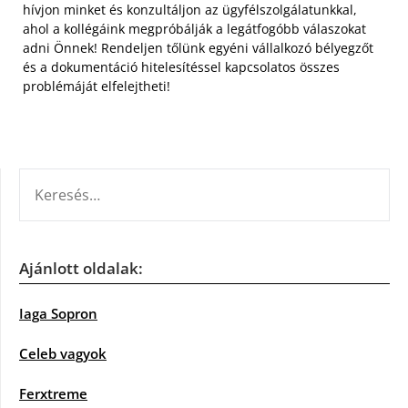
hívjon minket és konzultáljon az ügyfélszolgálatunkkal,
ahol a kollégáink megpróbálják a legátfogóbb válaszokat
adni Önnek! Rendeljen tőlünk egyéni vállalkozó bélyegzőt
és a dokumentáció hitelesítéssel kapcsolatos összes
problémáját elfelejtheti!
KERESÉS:
Ajánlott oldalak:
Iaga Sopron
Celeb vagyok
Ferxtreme