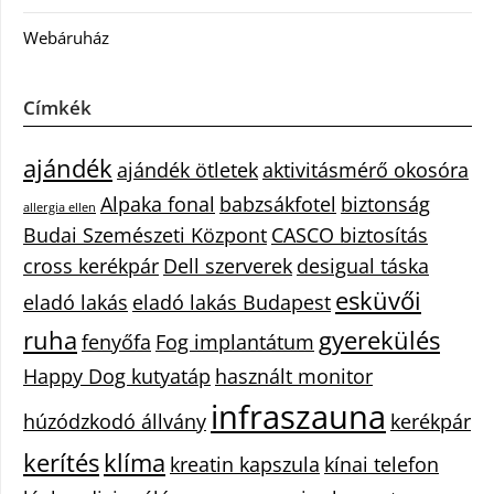
Webáruház
Címkék
ajándék
ajándék ötletek
aktivitásmérő okosóra
Alpaka fonal
babzsákfotel
biztonság
allergia ellen
Budai Szemészeti Központ
CASCO biztosítás
cross kerékpár
Dell szerverek
desigual táska
esküvői
eladó lakás
eladó lakás Budapest
ruha
gyerekülés
fenyőfa
Fog implantátum
Happy Dog kutyatáp
használt monitor
infraszauna
húzódzkodó állvány
kerékpár
kerítés
klíma
kreatin kapszula
kínai telefon