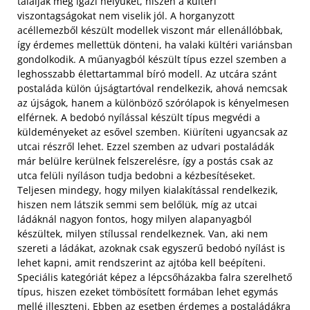
találják meg igazi helyüket, hiszen a kültéri
viszontagságokat nem viselik jól. A horganyzott
acéllemezből készült modellek viszont már ellenállóbbak,
így érdemes mellettük dönteni, ha valaki kültéri variánsban
gondolkodik. A műanyagból készült típus ezzel szemben a
leghosszabb élettartammal bíró modell. Az utcára szánt
postaláda külön újságtartóval rendelkezik, ahová nemcsak
az újságok, hanem a különböző szórólapok is kényelmesen
elférnek. A bedobó nyílással készült típus megvédi a
küldeményeket az esővel szemben. Kiüríteni ugyancsak az
utcai részről lehet. Ezzel szemben az udvari postaládák
már belülre kerülnek felszerelésre, így a postás csak az
utca felüli nyíláson tudja bedobni a kézbesítéseket.
Teljesen mindegy, hogy milyen kialakítással rendelkezik,
hiszen nem látszik semmi sem belőlük, míg az utcai
ládáknál nagyon fontos, hogy milyen alapanyagból
készültek, milyen stílussal rendelkeznek. Van, aki nem
szereti a ládákat, azoknak csak egyszerű bedobó nyílást is
lehet kapni, amit rendszerint az ajtóba kell beépíteni.
Speciális kategóriát képez a lépcsőházakba falra szerelhető
típus, hiszen ezeket tömbösített formában lehet egymás
mellé illeszteni. Ebben az esetben érdemes a postaládákra