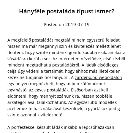
Hányféle postaláda típust ismer?
Posted on 2019-07-19
A megfelelő postaládát megtalálni nem egyszerű feladat,
hiszen ma már megannyi szín és kivitelezés mellett lehet
dönteni, hogy szinte mindenki gondolkodóba esik, amikor a
vásárlásra kerül a sor. Az interneten nézelődve, első kézből
mindent megtudhat a postaládákról. A ládák elsődleges
célja úgy védeni a tartalmát, hogy ahhoz más illetéktelen
kezek ne tudjanak hozzányúlni. A
zardepo.hu weboldalon
egy helyen megnézheti, hogy miben különböznek
egymástól az egyes postaládák. Elsősorban azt kell
eldönteni, hogy mennyit szánunk rá, hiszen többféle
árkategóriával találkozhatunk. Az egyszerűbb modellek
acéllemez felhasználásával készülnek, a gyártásuk pedig
szinte azonnal kivitelezhető.
A porfestéssel készült ládák inkább a lépcsőházakban