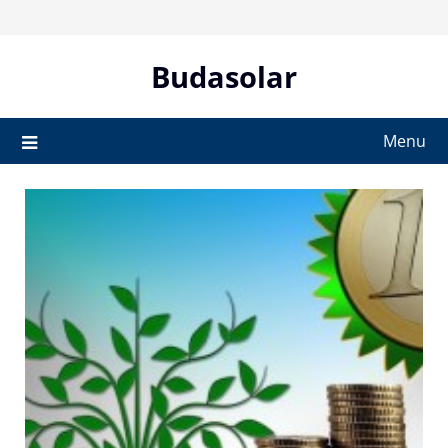
Skip
to
content
Budasolar
Menu