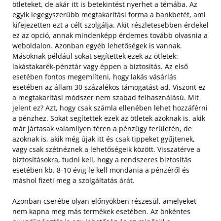
ötleteket, de akár itt is betekintést nyerhet a témába. Az
egyik legegyszerűbb megtakarítási forma a bankbetét, ami
kifejezetten ezt a célt szolgálja. Akit részletesebben érdekel
ez az opció, annak mindenképp érdemes tovább olvasnia a
weboldalon. Azonban egyéb lehetőségek is vannak.
Másoknak például sokat segítettek ezek az ötletek:
lakástakarék-pénztár vagy éppen a biztosítás.
Az első
esetében fontos megemlíteni, hogy lakás vásárlás
esetében az állam 30 százalékos támogatást ad. Viszont ez
a megtakarítási módszer nem szabad felhasználású. Mit
jelent ez? Azt, hogy csak számla ellenében lehet hozzáférni
a pénzhez. Sokat segítettek ezek az ötletek azoknak is, akik
már jártasak valamilyen téren a pénzügy területén, de
azoknak is, akik még újak itt és csak tippeket gyűjtenek,
vagy csak szétnéznek a lehetőségeik között. Visszatérve a
biztosításokra, tudni kell, hogy a rendszeres biztosítás
esetében kb. 8-10 évig le kell mondania a pénzéről és
máshol fizeti meg a szolgáltatás árát.
Azonban cserébe olyan előnyökben részesül, amelyeket
nem kapna meg más termékek esetében. Az önkéntes