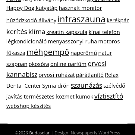
Happy Dog kutyatáp
használt monitor
infraszauna
húzódzkodó állvány
kerékpár
kerítés
klíma
kreatin kapszula
kínai telefon
légkondicionáló
menyasszonyi ruha
motoros
méhpempő
fűkasza
naperőmű
natur
orvosi
szappan
okosóra
online parfüm
kannabisz
orvosi ruházat
párátlanító
Relax
szaunázás
Dental Center
Syma drón
szélvédő
víztisztító
javítás
természetes kozmetikumok
webshop készítés
©2026 Budasolar
| Design:
Newspaperly WordPress