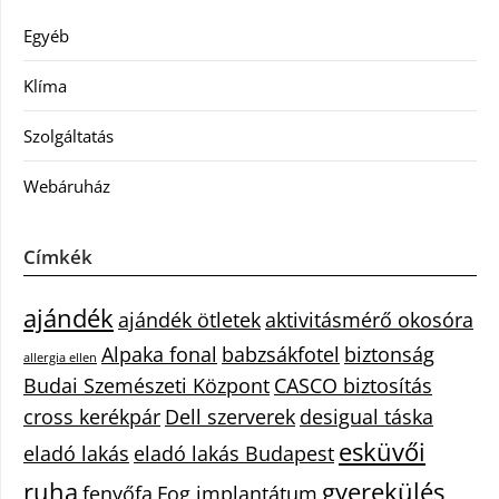
Egyéb
Klíma
Szolgáltatás
Webáruház
Címkék
ajándék
ajándék ötletek
aktivitásmérő okosóra
Alpaka fonal
babzsákfotel
biztonság
allergia ellen
Budai Szemészeti Központ
CASCO biztosítás
cross kerékpár
Dell szerverek
desigual táska
esküvői
eladó lakás
eladó lakás Budapest
ruha
gyerekülés
fenyőfa
Fog implantátum