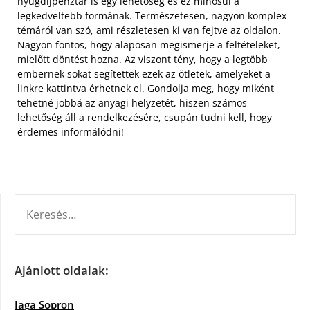
nyugdíjpénztár is egy lehetőség és ez minősül a
legkedveltebb formának. Természetesen, nagyon komplex
témáról van szó, ami részletesen ki van fejtve az oldalon.
Nagyon fontos, hogy alaposan megismerje a feltételeket,
mielőtt döntést hozna. Az viszont tény, hogy a legtöbb
embernek sokat segítettek ezek az ötletek, amelyeket a
linkre kattintva érhetnek el. Gondolja meg, hogy miként
tehetné jobbá az anyagi helyzetét, hiszen számos
lehetőség áll a rendelkezésére, csupán tudni kell, hogy
érdemes informálódni!
KERESÉS:
Ajánlott oldalak:
Iaga Sopron