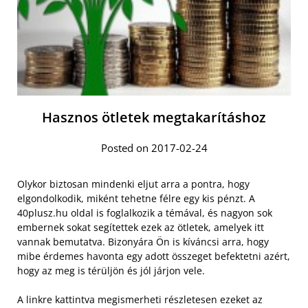
Hasznos ötletek megtakarításhoz
Posted on 2017-02-24
Olykor biztosan mindenki eljut arra a pontra, hogy
elgondolkodik, miként tehetne félre egy kis pénzt. A
40plusz.hu oldal is foglalkozik a témával, és nagyon sok
embernek sokat segítettek ezek az ötletek, amelyek itt
vannak bemutatva. Bizonyára Ön is kíváncsi arra, hogy
mibe érdemes havonta egy adott összeget befektetni azért,
hogy az meg is térüljön és jól járjon vele.
A linkre kattintva megismerheti részletesen ezeket az