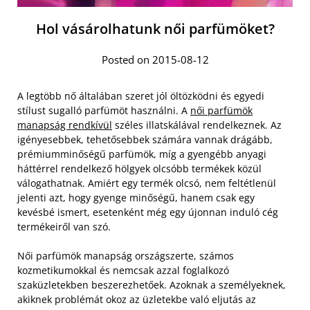
Hol vásárolhatunk női parfümöket?
Posted on 2015-08-12
A legtöbb nő általában szeret jól öltözködni és egyedi
stílust sugalló parfümöt használni. A
női parfümök
manapság rendkívül
széles illatskálával rendelkeznek. Az
igényesebbek, tehetősebbek számára vannak drágább,
prémiumminőségű parfümök, míg a gyengébb anyagi
háttérrel rendelkező hölgyek olcsóbb termékek közül
válogathatnak. Amiért egy termék olcsó, nem feltétlenül
jelenti azt, hogy gyenge minőségű, hanem csak egy
kevésbé ismert, esetenként még egy újonnan induló cég
termékeiről van szó.
Női parfümök manapság országszerte, számos
kozmetikumokkal és nemcsak azzal foglalkozó
szaküzletekben beszerezhetőek. Azoknak a személyeknek,
akiknek problémát okoz az üzletekbe való eljutás az