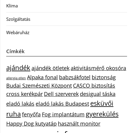
Klíma
Szolgáltatás
Webáruház
Címkék
ajándék
ajándék ötletek
aktivitásmérő okosóra
Alpaka fonal
babzsákfotel
biztonság
allergia ellen
Budai Szemészeti Központ
CASCO biztosítás
cross kerékpár
Dell szerverek
desigual táska
esküvői
eladó lakás
eladó lakás Budapest
ruha
gyerekülés
fenyőfa
Fog implantátum
Happy Dog kutyatáp
használt monitor