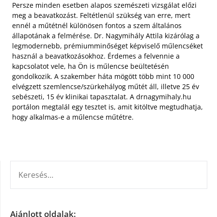
Persze minden esetben alapos szemészeti vizsgálat előzi
meg a beavatkozást. Feltétlenül szükség van erre, mert
ennél a műtétnél különösen fontos a szem általános
állapotának a felmérése. Dr. Nagymihály Attila kizárólag a
legmodernebb, prémiumminőséget képviselő műlencséket
használ a beavatkozásokhoz. Érdemes a felvennie a
kapcsolatot vele, ha Ön is műlencse beültetésén
gondolkozik. A szakember háta mögött több mint 10 000
elvégzett szemlencse/szürkehályog műtét áll, illetve 25 év
sebészeti, 15 év klinikai tapasztalat. A drnagymihaly.hu
portálon megtalál egy tesztet is, amit kitöltve megtudhatja,
hogy alkalmas-e a műlencse műtétre.
KERESÉS:
Ajánlott oldalak: