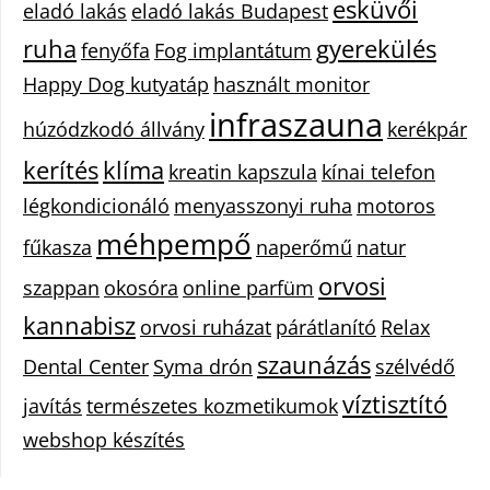
esküvői
eladó lakás
eladó lakás Budapest
ruha
gyerekülés
fenyőfa
Fog implantátum
Happy Dog kutyatáp
használt monitor
infraszauna
húzódzkodó állvány
kerékpár
kerítés
klíma
kreatin kapszula
kínai telefon
légkondicionáló
menyasszonyi ruha
motoros
méhpempő
fűkasza
naperőmű
natur
orvosi
szappan
okosóra
online parfüm
kannabisz
orvosi ruházat
párátlanító
Relax
szaunázás
Dental Center
Syma drón
szélvédő
víztisztító
javítás
természetes kozmetikumok
webshop készítés