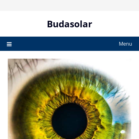
Skip
to
content
Budasolar
Menu