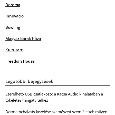
Dorema
Innováció
Bowling
Magyar borok háza
Kulturart
Freedom House
Legutóbbi bejegyzések
Szerelhető USB csatlakozó: a Kácsa Audió kínálatában a
tökéletes hangátvitelhez
Dermatochalasis kezelése szemészeti szemlélettel: milyen