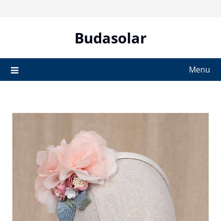
Skip
to
content
Budasolar
Menu