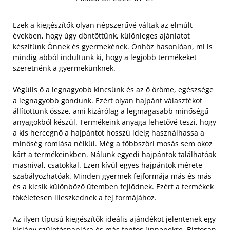
Ezek a kiegészítők olyan népszerűvé váltak az elmúlt
években, hogy úgy döntöttünk, különleges ajánlatot
készítünk Önnek és gyermekének. Önhöz hasonlóan, mi is
mindig abból indultunk ki, hogy a legjobb termékeket
szeretnénk a gyermekünknek.
Végülis ő a legnagyobb kincsünk és az ő öröme, egészsége
a legnagyobb gondunk.
Ezért olyan hajpánt
választékot
állítottunk össze, ami kizárólag a legmagasabb minőségű
anyagokból készül. Termékeink anyaga lehetővé teszi, hogy
a kis hercegnő a hajpántot hosszú ideig használhassa a
minőség romlása nélkül.
Még a többszöri mosás sem okoz
kárt a termékeinkben. Nálunk egyedi hajpántok találhatóak
masnival, csatokkal. Ezen kívül egyes hajpántok mérete
szabályozhatóak. Minden gyermek fejformája más és más
és a kicsik különböző ütemben fejlődnek. Ezért a termékek
tökéletesen illeszkednek a fej formájához.
Az ilyen típusú kiegészítők ideális ajándékot jelentenek egy
kislány születésnapjára és más fontos ünnepekre. Biztosan