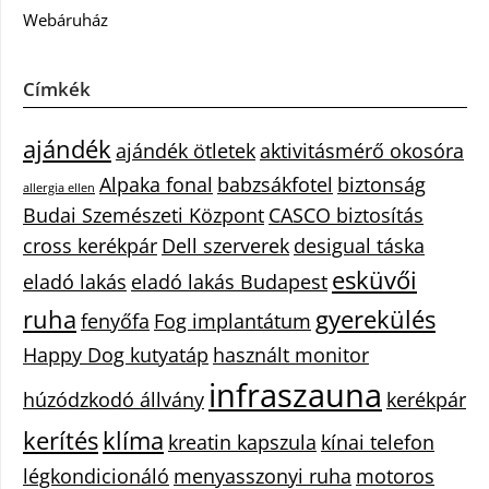
Webáruház
Címkék
ajándék
ajándék ötletek
aktivitásmérő okosóra
Alpaka fonal
babzsákfotel
biztonság
allergia ellen
Budai Szemészeti Központ
CASCO biztosítás
cross kerékpár
Dell szerverek
desigual táska
esküvői
eladó lakás
eladó lakás Budapest
ruha
gyerekülés
fenyőfa
Fog implantátum
Happy Dog kutyatáp
használt monitor
infraszauna
húzódzkodó állvány
kerékpár
kerítés
klíma
kreatin kapszula
kínai telefon
légkondicionáló
menyasszonyi ruha
motoros