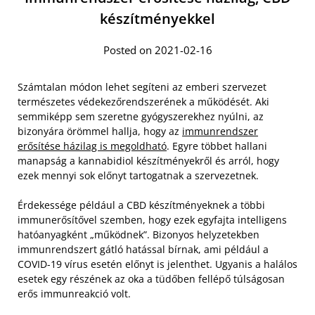
készítményekkel
Posted on 2021-02-16
Számtalan módon lehet segíteni az emberi szervezet
természetes védekezőrendszerének a működését. Aki
semmiképp sem szeretne gyógyszerekhez nyúlni, az
bizonyára örömmel hallja, hogy az
immunrendszer
erősítése házilag is megoldható
. Egyre többet hallani
manapság a kannabidiol készítményekről és arról, hogy
ezek mennyi sok előnyt tartogatnak a szervezetnek.
Érdekessége például a CBD készítményeknek a többi
immunerősítővel szemben, hogy ezek egyfajta intelligens
hatóanyagként „működnek”. Bizonyos helyzetekben
immunrendszert gátló hatással bírnak, ami például a
COVID-19 vírus esetén előnyt is jelenthet. Ugyanis a halálos
esetek egy részének az oka a tüdőben fellépő túlságosan
erős immunreakció volt.