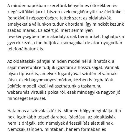
A mindennapokban szeretünk kényelmes öltözékben és
kiegészítőkkel járni, hiszen ezek megkönnyítik az életünket.
Rendkívüli népszerűségre
tettek szert az oldaltáskák
,
amelyeket a vállunkon tudunk hordani, így mindkét kezünk
szabad marad. Ez azért jó, mert semmilyen
tevékenységben nem akadályoznak bennünket, foghatjuk a
gyerek kezét, cipelhetjük a csomagokat de akár nyugodtan
telefonálhatunk is.
Az oldaltáskák pántjai minden modellnél állíthatóak, a
saját méretünkre tudjuk igazítani a hosszúságát. Vannak
olyan típusok is, amelyek fogantyúval szintén el vannak
látva, ezek hagyományos módon, kézben is foghatóak.
Sokféle modell közül választhatunk a taskam.hu
webáruház virtuális polcairól, ezek mindegyike nagyon jó
minőséget képvisel.
Hatalmas a színválaszték is. Minden hölgy megtalálja itt a
neki leginkább tetsző darabot. Ráadásul az oldaltáskák
nem is drágák, sőt, némelyek árleszállítás alatt állnak.
Nemcsak színben, mintában, hanem formában és