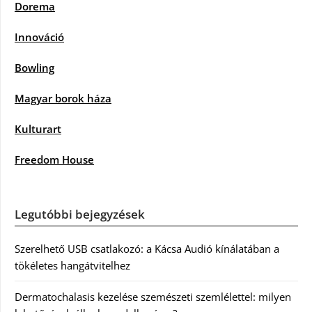
Dorema
Innováció
Bowling
Magyar borok háza
Kulturart
Freedom House
Legutóbbi bejegyzések
Szerelhető USB csatlakozó: a Kácsa Audió kínálatában a
tökéletes hangátvitelhez
Dermatochalasis kezelése szemészeti szemlélettel: milyen