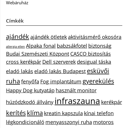
Webáruház
Címkék
ajándék
ajándék ötletek
aktivitásmérő okosóra
Alpaka fonal
babzsákfotel
biztonság
allergia ellen
Budai Szemészeti Központ
CASCO biztosítás
cross kerékpár
Dell szerverek
desigual táska
esküvői
eladó lakás
eladó lakás Budapest
ruha
gyerekülés
fenyőfa
Fog implantátum
Happy Dog kutyatáp
használt monitor
infraszauna
húzódzkodó állvány
kerékpár
kerítés
klíma
kreatin kapszula
kínai telefon
légkondicionáló
menyasszonyi ruha
motoros