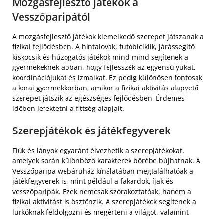
Mozgásfejlesztő játékok a
Vesszőparipától
A mozgásfejlesztő játékok kiemelkedő szerepet játszanak a
fizikai fejlődésben. A hintalovak, futóbiciklik, járássegítő
kiskocsik és húzogatós játékok mind-mind segítenek a
gyermekeknek abban, hogy fejlesszék az egyensúlyukat,
koordinációjukat és izmaikat. Ez pedig különösen fontosak
a korai gyermekkorban, amikor a fizikai aktivitás alapvető
szerepet játszik az egészséges fejlődésben. Érdemes
időben lefektetni a fittség alapjait.
Szerepjátékok és játékfegyverek
Fiúk és lányok egyaránt élvezhetik a szerepjátékokat,
amelyek során különböző karakterek bőrébe bújhatnak. A
Vesszőparipa webáruház kínálatában megtalálhatóak a
játékfegyverek is, mint például a fakardok, íjak és
vesszőparipák. Ezek nemcsak szórakoztatóak, hanem a
fizikai aktivitást is ösztönzik. A szerepjátékok segítenek a
lurkóknak feldolgozni és megérteni a világot, valamint