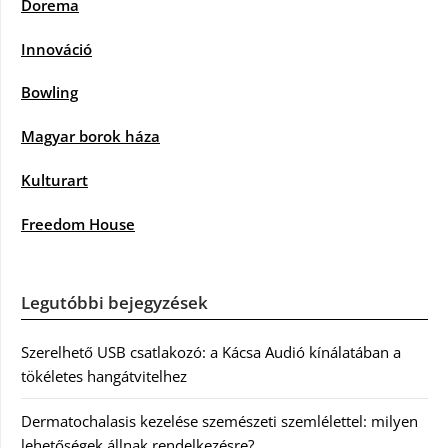
Dorema
Innováció
Bowling
Magyar borok háza
Kulturart
Freedom House
Legutóbbi bejegyzések
Szerelhető USB csatlakozó: a Kácsa Audió kínálatában a
tökéletes hangátvitelhez
Dermatochalasis kezelése szemészeti szemlélettel: milyen
lehetőségek állnak rendelkezésre?