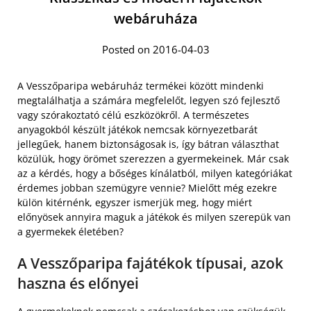
webáruháza
Posted on 2016-04-03
A Vesszőparipa webáruház termékei között mindenki
megtalálhatja a számára megfelelőt, legyen szó fejlesztő
vagy szórakoztató célú eszközökről. A természetes
anyagokból készült játékok nemcsak környezetbarát
jellegűek, hanem biztonságosak is, így bátran választhat
közülük, hogy örömet szerezzen a gyermekeinek. Már csak
az a kérdés, hogy a bőséges kínálatból, milyen kategóriákat
érdemes jobban szemügyre vennie? Mielőtt még ezekre
külön kitérnénk, egyszer ismerjük meg, hogy miért
előnyösek annyira maguk a játékok és milyen szerepük van
a gyermekek életében?
A Vesszőparipa fajátékok típusai, azok
haszna és előnyei