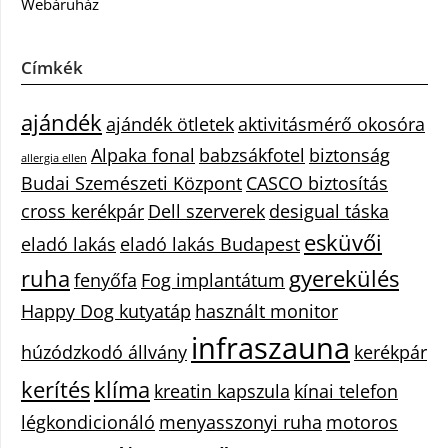
Webáruház
Címkék
ajándék
ajándék ötletek
aktivitásmérő okosóra
Alpaka fonal
babzsákfotel
biztonság
allergia ellen
Budai Szemészeti Központ
CASCO biztosítás
cross kerékpár
Dell szerverek
desigual táska
esküvői
eladó lakás
eladó lakás Budapest
ruha
gyerekülés
fenyőfa
Fog implantátum
Happy Dog kutyatáp
használt monitor
infraszauna
húzódzkodó állvány
kerékpár
kerítés
klíma
kreatin kapszula
kínai telefon
légkondicionáló
menyasszonyi ruha
motoros