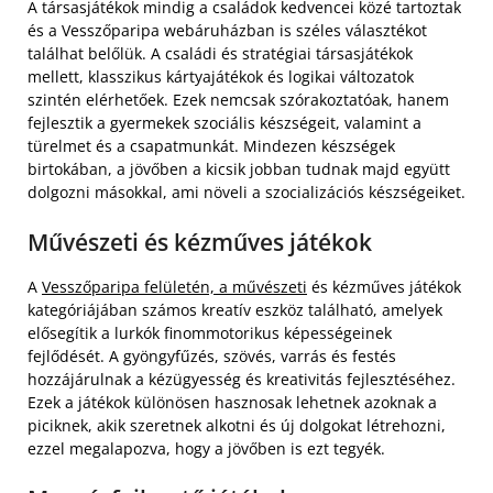
A társasjátékok mindig a családok kedvencei közé tartoztak
és a Vesszőparipa webáruházban is széles választékot
találhat belőlük. A családi és stratégiai társasjátékok
mellett, klasszikus kártyajátékok és logikai változatok
szintén elérhetőek. Ezek nemcsak szórakoztatóak, hanem
fejlesztik a gyermekek szociális készségeit, valamint a
türelmet és a csapatmunkát. Mindezen készségek
birtokában, a jövőben a kicsik jobban tudnak majd együtt
dolgozni másokkal, ami növeli a szocializációs készségeiket.
Művészeti és kézműves játékok
A
Vesszőparipa felületén, a művészeti
és kézműves játékok
kategóriájában számos kreatív eszköz található, amelyek
elősegítik a lurkók finommotorikus képességeinek
fejlődését. A gyöngyfűzés, szövés, varrás és festés
hozzájárulnak a kézügyesség és kreativitás fejlesztéséhez.
Ezek a játékok különösen hasznosak lehetnek azoknak a
piciknek, akik szeretnek alkotni és új dolgokat létrehozni,
ezzel megalapozva, hogy a jövőben is ezt tegyék.