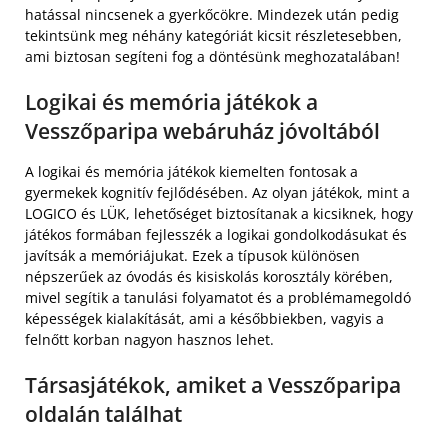
hatással nincsenek a gyerkőcökre. Mindezek után pedig
tekintsünk meg néhány kategóriát kicsit részletesebben,
ami biztosan segíteni fog a döntésünk meghozatalában!
Logikai és memória játékok a
Vesszőparipa webáruház jóvoltából
A logikai és memória játékok kiemelten fontosak a
gyermekek kognitív fejlődésében. Az olyan játékok, mint a
LOGICO és LÜK, lehetőséget biztosítanak a kicsiknek, hogy
játékos formában fejlesszék a logikai gondolkodásukat és
javítsák a memóriájukat. Ezek a típusok különösen
népszerűek az óvodás és kisiskolás korosztály körében,
mivel segítik a tanulási folyamatot és a problémamegoldó
képességek kialakítását, ami a későbbiekben, vagyis a
felnőtt korban nagyon hasznos lehet.
Társasjátékok, amiket a Vesszőparipa
oldalán találhat