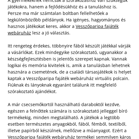
A gyermekeknek nemcsak a szórakozáshoz van szükségük
játékokra, hanem a fejlődésükhöz és a tanuláshoz is.
Persze ma már számtalan boltban fellelhetőek a
legkülönbözőbb példányok. Ha igényes, hagyományos és
hasznos játékokat keres, akkor a
Vesszőparipa fajáték
webáruház
lesz a jó választás.
Itt rengeteg érdekes, többnyire fából készült játékkal várják
a vásárlókat. Ezek mindegyike szórakoztató, ugyanakkor a
készségfejlesztésben is jelentős szerepet kapnak. Vannak
logikai és memória kivitelek is, amik a tanulásban lehetnek
hasznára a csemetének, de a családi társasjátékok is helyet
kaptak a Vesszőparipa fajáték webáruház virtuális polcain.
Fiúknak és lányoknak egyaránt találunk itt megfelelő
szórakoztató ajándékot.
A már csecsemőkortól használható daraboktól kezdve,
egészen a felnőttek számára is szórakoztató jelleggel bíró
termékekig, minden megtalálható. A játékok a legtöbb
esetben természetes anyagokból, fából, fémből, textilből,
illetve papírból készülnek, mellőzve a műanyagot. Ezért a
Vesszőparipa fajáték webáruház termékei semmilyen káros