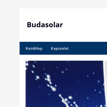
Skip
to
content
Budasolar
Kezdőlap
Kapcsolat