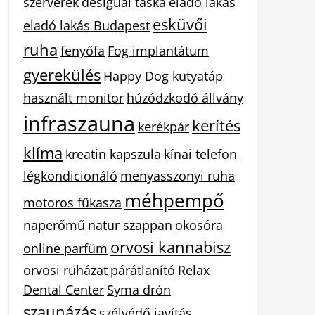
szerverek
desigual táska
eladó lakás
esküvői
eladó lakás Budapest
ruha
fenyőfa
Fog implantátum
gyerekülés
Happy Dog kutyatáp
használt monitor
húzódzkodó állvány
infraszauna
kerítés
kerékpár
klíma
kreatin kapszula
kínai telefon
légkondicionáló
menyasszonyi ruha
méhpempő
motoros fűkasza
naperőmű
natur szappan
okosóra
orvosi kannabisz
online parfüm
orvosi ruházat
párátlanító
Relax
Dental Center
Syma drón
szaunázás
szélvédő javítás