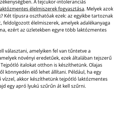
ékenységben. A tejcukor-intoleranciás
laktózmentes élelmiszerek fogyasztása
. Melyek azok
? Két típusra oszthatóak ezek: az egyikbe tartoznak
t, feldolgozott élelmiszerek, amelyek adalékanyaga
áma, ezért az üzletekben egyre több laktózmentes
ll választani, amelyiken fel van tűntetve a
amelyek növényi eredetűek, ezek általában tejszerű
ejpótló italokat otthon is készíthetünk. Olajas
l könnyedén elő lehet állítani. Például, ha egy
 vízzel, akkor készíthetünk tejpótló laktózmentes
majd egy apró lyukú szűrűn át kell szűrni.