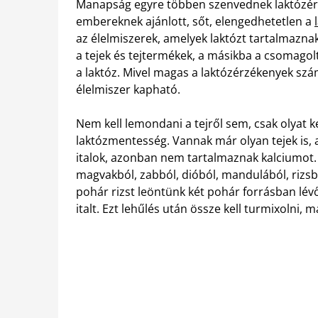
Manapság egyre többen szenvednek laktózérz
embereknek ajánlott, sőt, elengedhetetlen a
az élelmiszerek, amelyek laktózt tartalmaznak
a tejek és tejtermékek, a másikba a csomagol
a laktóz. Mivel magas a laktózérzékenyek sz
élelmiszer kapható.
Nem kell lemondani a tejről sem, csak olyat ke
laktózmentesség. Vannak már olyan tejek is, 
italok, azonban nem tartalmaznak kalciumot. T
magvakból, zabból, dióból, mandulából, rizsbő
pohár rizst leöntünk két pohár forrásban lévő
italt. Ezt lehűlés után össze kell turmixolni, 