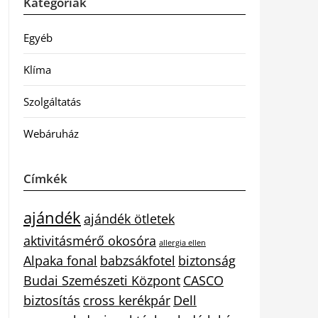
Kategóriák
Egyéb
Klíma
Szolgáltatás
Webáruház
Címkék
ajándék
ajándék ötletek
aktivitásmérő okosóra
allergia ellen
Alpaka fonal
babzsákfotel
biztonság
Budai Szemészeti Központ
CASCO
biztosítás
cross kerékpár
Dell