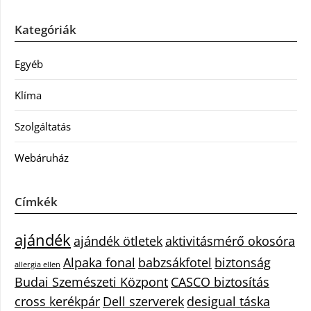
Kategóriák
Egyéb
Klíma
Szolgáltatás
Webáruház
Címkék
ajándék
ajándék ötletek
aktivitásmérő okosóra
Alpaka fonal
babzsákfotel
biztonság
allergia ellen
Budai Szemészeti Központ
CASCO biztosítás
cross kerékpár
Dell szerverek
desigual táska