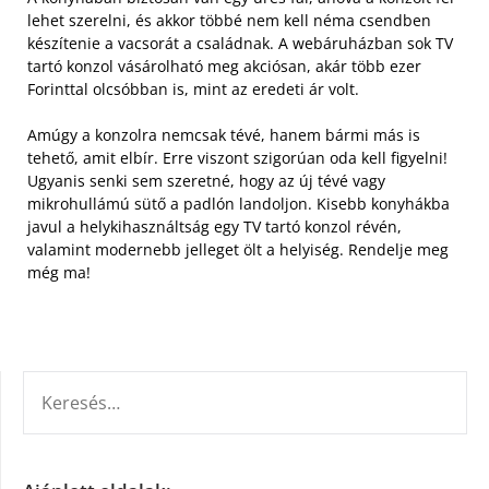
lehet szerelni, és akkor többé nem kell néma csendben
készítenie a vacsorát a családnak. A webáruházban sok TV
tartó konzol vásárolható meg akciósan, akár több ezer
Forinttal olcsóbban is, mint az eredeti ár volt.
Amúgy a konzolra nemcsak tévé, hanem bármi más is
tehető, amit elbír. Erre viszont szigorúan oda kell figyelni!
Ugyanis senki sem szeretné, hogy az új tévé vagy
mikrohullámú sütő a padlón landoljon. Kisebb konyhákba
javul a helykihasználtság egy TV tartó konzol révén,
valamint modernebb jelleget ölt a helyiség. Rendelje meg
még ma!
KERESÉS: