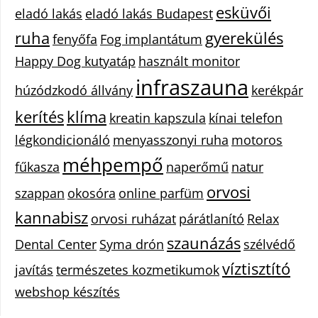
esküvői
eladó lakás
eladó lakás Budapest
ruha
gyerekülés
fenyőfa
Fog implantátum
Happy Dog kutyatáp
használt monitor
infraszauna
húzódzkodó állvány
kerékpár
kerítés
klíma
kreatin kapszula
kínai telefon
légkondicionáló
menyasszonyi ruha
motoros
méhpempő
fűkasza
naperőmű
natur
orvosi
szappan
okosóra
online parfüm
kannabisz
orvosi ruházat
párátlanító
Relax
szaunázás
Dental Center
Syma drón
szélvédő
víztisztító
javítás
természetes kozmetikumok
webshop készítés