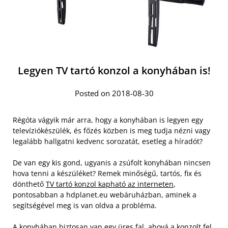
Legyen TV tartó konzol a konyhában is!
Posted on 2018-08-30
Régóta vágyik már arra, hogy a konyhában is legyen egy
televíziókészülék, és főzés közben is meg tudja nézni vagy
legalább hallgatni kedvenc sorozatát, esetleg a híradót?
De van egy kis gond, ugyanis a zsúfolt konyhában nincsen
hova tenni a készüléket? Remek minőségű, tartós, fix és
dönthető
TV tartó konzol kapható az interneten
,
pontosabban a hdplanet.eu webáruházban, aminek a
segítségével meg is van oldva a probléma.
A konyhában biztosan van egy üres fal, ahová a konzolt fel