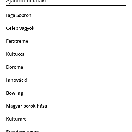
Ajánlott oldalak:
Iaga Sopron
Celeb vagyok
Ferxtreme
Kultucca
Dorema
Innováció
Bowling
Magyar borok háza
Kulturart
Freedom House