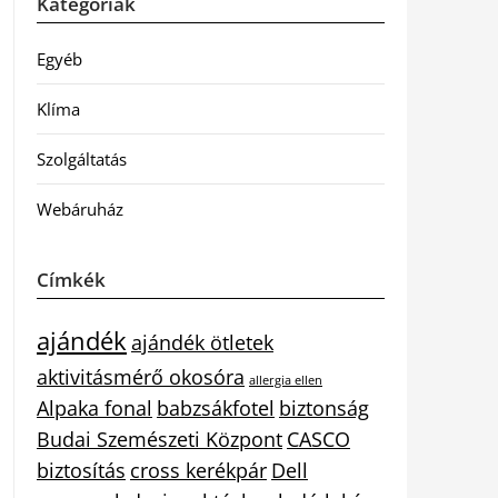
Kategóriák
Egyéb
Klíma
Szolgáltatás
Webáruház
Címkék
ajándék
ajándék ötletek
aktivitásmérő okosóra
allergia ellen
Alpaka fonal
babzsákfotel
biztonság
Budai Szemészeti Központ
CASCO
biztosítás
cross kerékpár
Dell