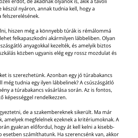
özeli erdőt, de akadnak olyanok is, akik a távoli
e készül nyáron, annak tudnia kell, hogy a
a felszerelésének.
ulni, hiszen még a könnyebb túrák is rémálommá
lehet felkapaszkodni akármilyen lábbeliben. Olyan
szásgátló anyagokkal kezelték, és amelyik biztos
mászkálás közben ugyanis elég egy rossz mozdulat és
et is szerezhetünk. Azonban egy jó túrabakancs
ell még tudnia egy ilyen lábbelinek? A csúszásgátló
mény a túrabakancs vásárlása során. Az is fontos,
ztő képességgel rendelkezzen.
gyeztetni, de a szakembereknek sikerült. Ma már
, amelyek megfelelnek ezeknek a kritériumoknak. A
orán gyakran előfordul, hogy át kell kelni a kisebb-
b esetben számíthatunk. Ha szerencsénk van, akkor