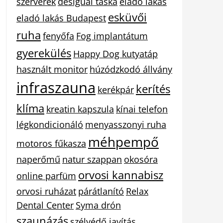
szerverek
desigual táska
eladó lakás
esküvői
eladó lakás Budapest
ruha
fenyőfa
Fog implantátum
gyerekülés
Happy Dog kutyatáp
használt monitor
húzódzkodó állvány
infraszauna
kerítés
kerékpár
klíma
kreatin kapszula
kínai telefon
légkondicionáló
menyasszonyi ruha
méhpempő
motoros fűkasza
naperőmű
natur szappan
okosóra
orvosi kannabisz
online parfüm
orvosi ruházat
párátlanító
Relax
Dental Center
Syma drón
szaunázás
szélvédő javítás