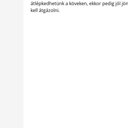
átlépkedhetünk a köveken, ekkor pedig jól jö
kell átgázolni.