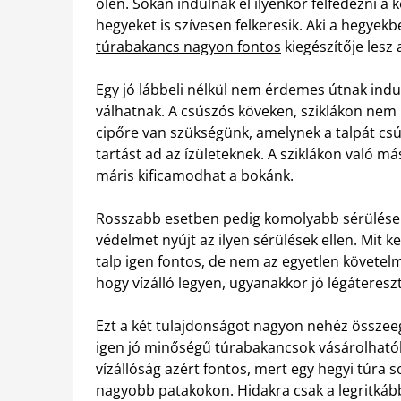
ölén. Sokan indulnak el ilyenkor felfedezni a k
hegyeket is szívesen felkeresik. Aki a hegyekb
túrabakancs nagyon fontos
kiegészítője lesz 
Egy jó lábbeli nélkül nem érdemes útnak ind
válhatnak. A csúszós köveken, sziklákon nem 
cipőre van szükségünk, amelynek a talpát csú
tartást ad az ízületeknek. A sziklákon való 
máris kificamodhat a bokánk.
Rosszabb esetben pedig komolyabb sérülések
védelmet nyújt az ilyen sérülések ellen. Mit k
talp igen fontos, de nem az egyetlen követel
hogy vízálló legyen, ugyanakkor jó légáteres
Ezt a két tulajdonságot nagyon nehéz összee
igen jó minőségű túrabakancsok vásárolhatók
vízállóság azért fontos, mert egy hegyi túra s
nagyobb patakokon. Hidakra csak a legritkáb