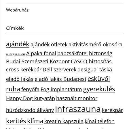
Webáruház
Címkék
ajándék
ajándék ötletek
aktivitásmérő okosóra
Alpaka fonal
babzsákfotel
biztonság
allergia ellen
Budai Szemészeti Központ
CASCO biztosítás
cross kerékpár
Dell szerverek
desigual táska
esküvői
eladó lakás
eladó lakás Budapest
ruha
gyerekülés
fenyőfa
Fog implantátum
Happy Dog kutyatáp
használt monitor
infraszauna
húzódzkodó állvány
kerékpár
kerítés
klíma
kreatin kapszula
kínai telefon