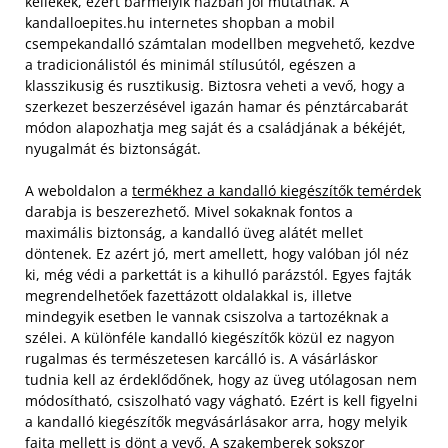
kellékek, ezért bármelyik házban jól mutatnak. A
kandalloepites.hu internetes shopban a mobil
csempekandalló számtalan modellben megvehető, kezdve
a tradicionálistól és minimál stílusútól, egészen a
klasszikusig és rusztikusig. Biztosra veheti a vevő, hogy a
szerkezet beszerzésével igazán hamar és pénztárcabarát
módon alapozhatja meg saját és a családjának a békéjét,
nyugalmát és biztonságát.
A weboldalon a
termékhez a kandalló kiegészítők temérdek
darabja is beszerezhető. Mivel sokaknak fontos a
maximális biztonság, a kandalló üveg alátét mellet
döntenek. Ez azért jó, mert amellett, hogy valóban jól néz
ki, még védi a parkettát is a kihulló parázstól. Egyes fajták
megrendelhetőek fazettázott oldalakkal is, illetve
mindegyik esetben le vannak csiszolva a tartozéknak a
szélei. A különféle kandalló kiegészítők közül ez nagyon
rugalmas és természetesen karcálló is. A vásárláskor
tudnia kell az érdeklődőnek, hogy az üveg utólagosan nem
módosítható, csiszolható vagy vágható. Ezért is kell figyelni
a kandalló kiegészítők megvásárlásakor arra, hogy melyik
fajta mellett is dönt a vevő. A szakemberek sokszor