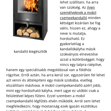
lehet szállítani, ha arra
van szükség. Az
ilyen
személyeknek a mobil
csempekandalló
minden
kétséget kizáróan be fog
válni, hiszen ez, ahogy a
neve is mutatja,
hordozható. Ez
gyakorlatilag a
kandallókályha másik
kandalló kiegészítők
szokványos elnevezése
azzal a különbséggel, hogy
nincs egy talpra ráépítve,
hanem egy speciálisabb megoldással van a földhöz
rögzítve. Erről aztán, ha arra kerül sor, egyszerűen fel lehet
azt venni és áttelepíteni egy másik szobába, esetleg
elszállítani máshova. A mobil csempekandalló azért jobb,
mint egy hordozható kályha, mert ugye ez utóbbi csak a
felületével képes fűteni. Ezzel szemben a mobil
csempekandalló légfűtés elvén működik. Arról sem lehet
megfeledkezni, hogy mostanság ezek igazán esztétikus