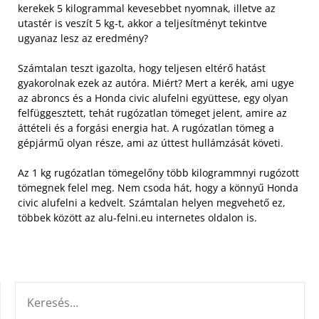
kerekek 5 kilogrammal kevesebbet nyomnak, illetve az
utastér is veszít 5 kg-t, akkor a teljesítményt tekintve
ugyanaz lesz az eredmény?
Számtalan teszt igazolta, hogy teljesen eltérő hatást
gyakorolnak ezek az autóra. Miért? Mert a kerék, ami ugye
az abroncs és a Honda civic alufelni együttese, egy olyan
felfüggesztett, tehát rugózatlan tömeget jelent, amire az
áttételi és a forgási energia hat. A rugózatlan tömeg a
gépjármű olyan része, ami az úttest hullámzását követi.
Az 1 kg rugózatlan tömegelőny több kilogrammnyi rugózott
tömegnek felel meg. Nem csoda hát, hogy a könnyű Honda
civic alufelni a kedvelt. Számtalan helyen megvehető ez,
többek között az alu-felni.eu internetes oldalon is.
KERESÉS: