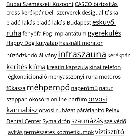
Budai Szemészeti Központ
CASCO biztosítás
cross kerékpár
Dell szerverek
desigual táska
esküvői
eladó lakás
eladó lakás Budapest
ruha
gyerekülés
fenyőfa
Fog implantátum
Happy Dog kutyatáp
használt monitor
infraszauna
húzódzkodó állvány
kerékpár
kerítés
klíma
kreatin kapszula
kínai telefon
légkondicionáló
menyasszonyi ruha
motoros
méhpempő
fűkasza
naperőmű
natur
orvosi
szappan
okosóra
online parfüm
kannabisz
orvosi ruházat
párátlanító
Relax
szaunázás
Dental Center
Syma drón
szélvédő
víztisztító
javítás
természetes kozmetikumok