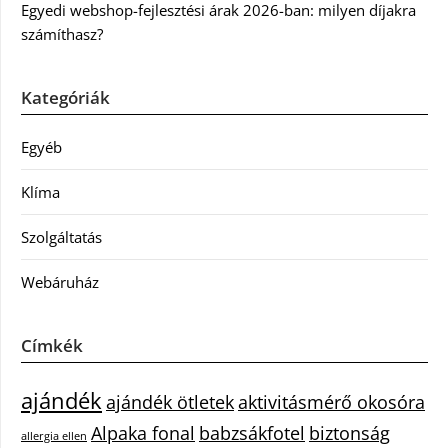
Egyedi webshop-fejlesztési árak 2026-ban: milyen díjakra
számíthasz?
Kategóriák
Egyéb
Klíma
Szolgáltatás
Webáruház
Címkék
ajándék
ajándék ötletek
aktivitásmérő okosóra
Alpaka fonal
babzsákfotel
biztonság
allergia ellen