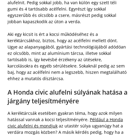
alufelnit. Pedig sokkal jobb, ha van külön egy szett téli
gumi és 4 tartósabb acélfelni. Egyrészt így sokkal
egyszerűbb és olcsóbb a csere, másrészt pedig sokkal
jobban kapaszkodik az úton a verda.
Aki egy kicsit is ért a kocsi működéséhez és a
keréktárcsákhoz, biztos, hogy az acélfelni mellett dönt.
Ugye az alapanyagából, gyártási technológiájából adódóan
ez olcsóbb, mint az alumínium tárcsa, illetve sokkal
tartósabb is, így kevésbé érzékeny az ütésekre,
karcolásokra és egyéb sérülésekre. Sokaknál pedig az sem
baj, hogy az acélfelni nem a legszebb, hiszen megtalálható
ehhez a mutatós dísztárcsa.
A Honda civic alufelni súlyának hatása a
járgány teljesítményére
A keréktárcsák esetében gyakran téma, hogy azok milyen
hatással vannak a kocsi teljesítményére.
Például a Honda
civic alufelni és mondjuk
az utastér súlya ugyanúgy hat a
verdára mozgás közben? A másik kérdés pedig, hogy ha a