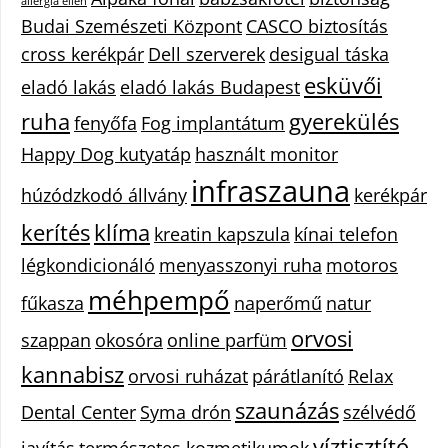
allergia ellen
Budai Szemészeti Központ
CASCO biztosítás
cross kerékpár
Dell szerverek
desigual táska
esküvői
eladó lakás
eladó lakás Budapest
ruha
gyerekülés
fenyőfa
Fog implantátum
Happy Dog kutyatáp
használt monitor
infraszauna
húzódzkodó állvány
kerékpár
kerítés
klíma
kreatin kapszula
kínai telefon
légkondicionáló
menyasszonyi ruha
motoros
méhpempő
fűkasza
naperőmű
natur
orvosi
szappan
okosóra
online parfüm
kannabisz
orvosi ruházat
párátlanító
Relax
szaunázás
Dental Center
Syma drón
szélvédő
víztisztító