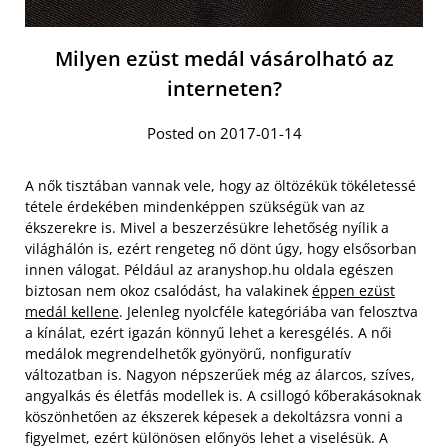
Milyen ezüst medál vásárolható az
interneten?
Posted on 2017-01-14
A nők tisztában vannak vele, hogy az öltözékük tökéletessé
tétele érdekében mindenképpen szükségük van az
ékszerekre is. Mivel a beszerzésükre lehetőség nyílik a
világhálón is, ezért rengeteg nő dönt úgy, hogy elsősorban
innen válogat. Például az aranyshop.hu oldala egészen
biztosan nem okoz csalódást, ha valakinek
éppen ezüst
medál kellene
. Jelenleg nyolcféle kategóriába van felosztva
a kínálat, ezért igazán könnyű lehet a keresgélés. A női
medálok megrendelhetők gyönyörű, nonfiguratív
változatban is. Nagyon népszerűek még az álarcos, szíves,
angyalkás és életfás modellek is. A csillogó kőberakásoknak
köszönhetően az ékszerek képesek a dekoltázsra vonni a
figyelmet, ezért különösen előnyös lehet a viselésük. A