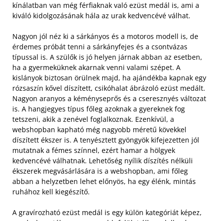
kínálatban van még férfiaknak való ezüst medál is, ami a
kiváló kidolgozásának hála az urak kedvencévé válhat.
Nagyon jól néz ki a sárkányos és a motoros modell is, de
érdemes próbát tenni a sárkányfejes és a csontvázas
típussal is. A szülők is jó helyen járnak abban az esetben,
ha a gyermeküknek akarnak venni valami szépet. A
kislányok biztosan örülnek majd, ha ajándékba kapnak egy
rózsaszín kővel díszített, csikóhalat ábrázoló ezüst medált.
Nagyon aranyos a kéményseprős és a cseresznyés változat
is. A hangjegyes típus főleg azoknak a gyereknek fog
tetszeni, akik a zenével foglalkoznak. Ezenkívül, a
webshopban kapható még nagyobb méretű kövekkel
díszített ékszer is. A tenyésztett gyöngyök kifejezetten jól
mutatnak a fémes színnel, ezért hamar a hölgyek
kedvencévé válhatnak. Lehetőség nyílik díszítés nélküli
ékszerek megvásárlására is a webshopban, ami főleg
abban a helyzetben lehet előnyös, ha egy élénk, mintás
ruhához kell kiegészítő.
A gravírozható ezüst medál is egy külön kategóriát képez,