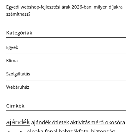
Egyedi webshop-fejlesztési árak 2026-ban: milyen díjakra
számíthasz?
Kategóriák
Egyéb
Klíma
Szolgáltatás
Webáruház
Címkék
ajándék
ajándék ötletek
aktivitásmérő okosóra
Alpaka fonal
babzsákfotel
biztonság