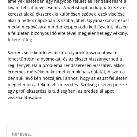
amelyek esetében egy nagyobb felület áll rendelkezésre a
kívánt felirat bevéséséhez. A webshopban kapható, szív és
kereszt alakú ékszerek is különösen szépek, ezek viselése
akár a hétköznapokban is szóba jöhet. Ugyanakkor az ezüst
medál megóvására mindenképpen oda kell figyelni, hiszen
a felületen bizonyos idő elteltével megjelenhet egy vékony,
fekete réteg.
Szerencsére kendő és tisztítófolyadék használatával el
lehet tüntetni a nyomokat, és az ékszer visszanyerheti a
régi fényét. Ha a probléma rendszeresen visszatér, akkor
érdemes mérsékelni kozmetikumok használatát, hiszen a
bennük lévő kén hozzájárul ahhoz, hogy az ezüst felületén
megjelenjen a fekete elszíneződés. Szükség esetén persze
egy profi ékszerész is tud segíteni az eredeti állapot
visszaállításában.
KERESÉS: