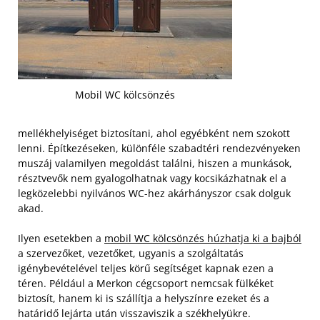
Mobil WC kölcsönzés
mellékhelyiséget biztosítani, ahol egyébként nem szokott
lenni. Építkezéseken, különféle szabadtéri rendezvényeken
muszáj valamilyen megoldást találni, hiszen a munkások,
résztvevők nem gyalogolhatnak vagy kocsikázhatnak el a
legközelebbi nyilvános WC-hez akárhányszor csak dolguk
akad.
Ilyen esetekben a
mobil WC kölcsönzés húzhatja ki a bajból
a szervezőket, vezetőket, ugyanis a szolgáltatás
igénybevételével teljes körű segítséget kapnak ezen a
téren. Például a Merkon cégcsoport nemcsak fülkéket
biztosít, hanem ki is szállítja a helyszínre ezeket és a
határidő lejárta után visszaviszik a székhelyükre.