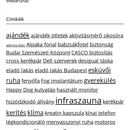
Webáruház
Címkék
ajándék
ajándék ötletek
aktivitásmérő okosóra
Alpaka fonal
babzsákfotel
biztonság
allergia ellen
Budai Szemészeti Központ
CASCO biztosítás
cross kerékpár
Dell szerverek
desigual táska
esküvői
eladó lakás
eladó lakás Budapest
ruha
gyerekülés
fenyőfa
Fog implantátum
Happy Dog kutyatáp
használt monitor
infraszauna
húzódzkodó állvány
kerékpár
kerítés
klíma
kreatin kapszula
kínai telefon
légkondicionáló
menyasszonyi ruha
motoros