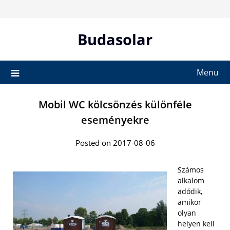
Skip
to
content
Budasolar
Menu
Mobil WC kölcsönzés különféle
eseményekre
Posted on 2017-08-06
Számos
alkalom
adódik,
amikor
olyan
helyen kell