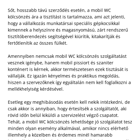
Sőt, hosszabb távú szerződés esetén, a mobil WC
kölcsönzés ára a tisztítást is tartalmazza, ami azt jelenti,
hogy a vállalkozás munkatársai speciális gépkocsikkal
kimennek a helyszínre és magasnyomású, zárt rendszerű
tisztítóberendezés segítségével kiürítik, kitakarítják és
fertőtlenítik az összes fülkét.
Amennyiben nemcsak mobil WC kölcsönzés szolgáltatást
vesznek igénybe, hanem mobil pissiort és szaniter
konténert is kérnek, akkor természetesen ezek tisztását is
vállalják. Ez igazán kényelmes és praktikus megoldás,
hiszen a szervezőknek így egyáltalán nem kell foglalkozni a
mellékhelyiség kérdésével.
Esetleg egy meghibásodás esetén kell nekik intézkedni, de
csak akkor is annyiban, hogy értesítsék a szolgáltatót, aki
rövid időn belül kiküldi a szervizelést végző csapatot.
Tehát, a mobil WC kölcsönzés lehetősége jó szolgálatot tesz
minden olyan esemény alkalmával, amikor nincs elérhető
illemhely a közelben és érdemes minél hamarabb