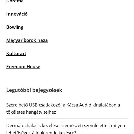
Dorema
Innováció
Bowling
Magyar borok háza
Kulturart
Freedom House
Legutóbbi bejegyzések
Szerelhető USB csatlakozó: a Kácsa Audió kínálatában a
tökéletes hangátvitelhez
Dermatochalasis kezelése szemészeti szemlélettel: milyen
lehetőségek állnak rendelkezésre?