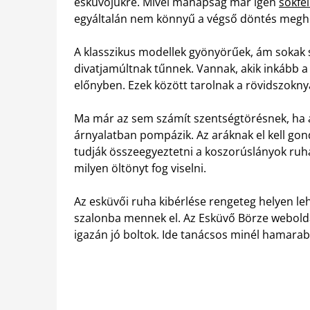
esküvőjükre. Mivel manapság már igen
sokfé
egyáltalán nem könnyű a végső döntés megh
A klasszikus modellek gyönyörűek, ám sokak
divatjamúltnak tűnnek. Vannak, akik inkább 
előnyben. Ezek között tarolnak a rövidszokny
Ma már az sem számít szentségtörésnek, ha
árnyalatban pompázik. Az aráknak el kell gon
tudják összeegyeztetni a koszorúslányok ruhá
milyen öltönyt fog viselni.
Az esküvői ruha kibérlése rengeteg helyen le
szalonba mennek el. Az Esküvő Börze webolda
igazán jó boltok. Ide tanácsos minél hamarab