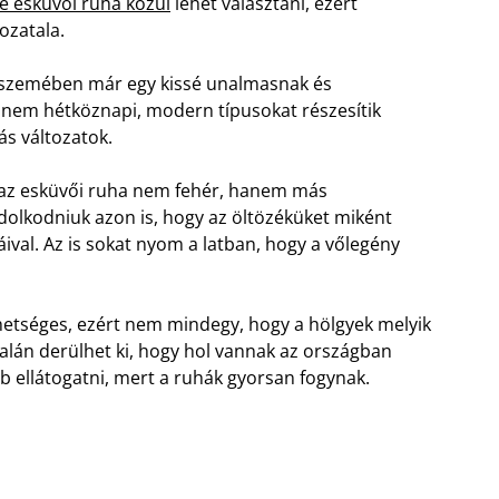
le esküvői ruha közül
lehet választani, ezért
ozatala.
 szemében már egy kissé unalmasnak és
a nem hétköznapi, modern típusokat részesítik
ás változatok.
 az esküvői ruha nem fehér, hanem más
dolkodniuk azon is, hogy az öltözéküket miként
ival. Az is sokat nyom a latban, hogy a vőlegény
hetséges, ezért nem mindegy, hogy a hölgyek melyik
lán derülhet ki, hogy hol vannak az országban
b ellátogatni, mert a ruhák gyorsan fogynak.