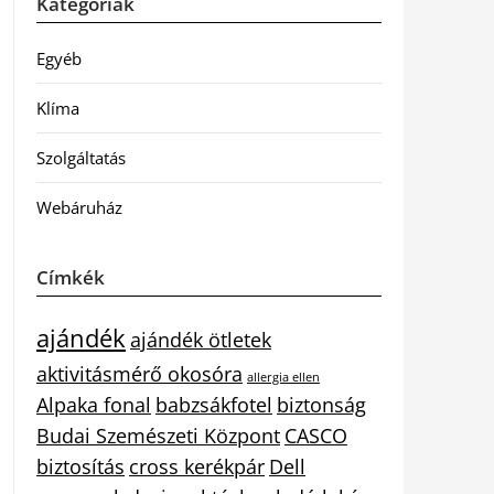
Kategóriák
Egyéb
Klíma
Szolgáltatás
Webáruház
Címkék
ajándék
ajándék ötletek
aktivitásmérő okosóra
allergia ellen
Alpaka fonal
babzsákfotel
biztonság
Budai Szemészeti Központ
CASCO
biztosítás
cross kerékpár
Dell