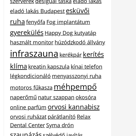
szerverek
desigual táska
eladó lakás
esküvői
eladó lakás Budapest
ruha
fenyőfa
Fog implantátum
gyerekülés
Happy Dog kutyatáp
használt monitor
húzódzkodó állvány
infraszauna
kerítés
kerékpár
klíma
kreatin kapszula
kínai telefon
légkondicionáló
menyasszonyi ruha
méhpempő
motoros fűkasza
naperőmű
natur szappan
okosóra
orvosi kannabisz
online parfüm
orvosi ruházat
párátlanító
Relax
Dental Center
Syma drón
szaunázás
szélvédő javítás