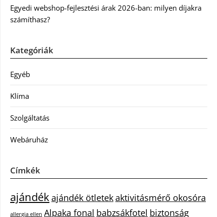
Egyedi webshop-fejlesztési árak 2026-ban: milyen díjakra
számíthasz?
Kategóriák
Egyéb
Klíma
Szolgáltatás
Webáruház
Címkék
ajándék
ajándék ötletek
aktivitásmérő okosóra
Alpaka fonal
babzsákfotel
biztonság
allergia ellen