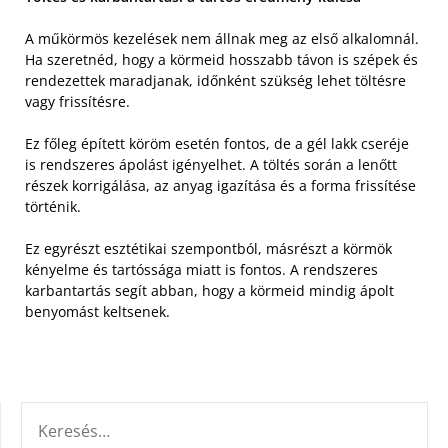
A műkörmös kezelések nem állnak meg az első alkalomnál.
Ha szeretnéd, hogy a körmeid hosszabb távon is szépek és
rendezettek maradjanak, időnként szükség lehet töltésre
vagy frissítésre.
Ez főleg épített köröm esetén fontos, de a gél lakk cseréje
is rendszeres ápolást igényelhet. A töltés során a lenőtt
részek korrigálása, az anyag igazítása és a forma frissítése
történik.
Ez egyrészt esztétikai szempontból, másrészt a körmök
kényelme és tartóssága miatt is fontos. A rendszeres
karbantartás segít abban, hogy a körmeid mindig ápolt
benyomást keltsenek.
KERESÉS: