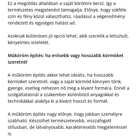
Ez a megoldás általában a saját körömre kerül, így a
természetes megjelenést támogatja. Előnye, hogy sokféle
szín és fény közül választhatsz, ráadásul a végeredmény
rendezett és egységes hatást ad.
Azoknak különösen jó opció lehet, akik szeretik a letisztult,
kényelmes viseletet.
Műköröm építés: ha erősebb vagy hosszabb körmöket
szeretnél
A műköröm építés akkor lehet ideális, ha hosszabb
körmöket szeretnél, vagy a saját körmöd könnyen törik,
gyenge, esetleg nehezen nő meg a kívánt formára. Ennél a
szolgáltatásnál a szakember különböző anyagokkal és
technikákkal alakítja ki a kívánt hosszt és formát.
A műköröm építés nagy előnye, hogy jobban személyre
szabható. Készülhet természetesebb, visszafogott
stílusban, de látványosabb, karakteresebb megjelenéssel
is.