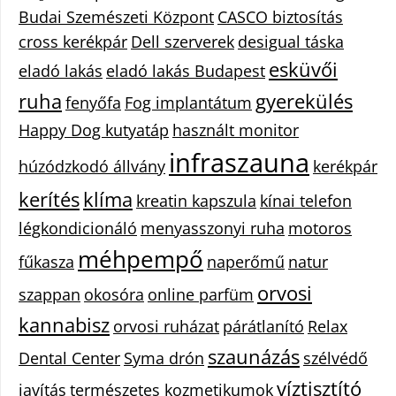
Budai Szemészeti Központ
CASCO biztosítás
cross kerékpár
Dell szerverek
desigual táska
esküvői
eladó lakás
eladó lakás Budapest
ruha
gyerekülés
fenyőfa
Fog implantátum
Happy Dog kutyatáp
használt monitor
infraszauna
húzódzkodó állvány
kerékpár
kerítés
klíma
kreatin kapszula
kínai telefon
légkondicionáló
menyasszonyi ruha
motoros
méhpempő
fűkasza
naperőmű
natur
orvosi
szappan
okosóra
online parfüm
kannabisz
orvosi ruházat
párátlanító
Relax
szaunázás
Dental Center
Syma drón
szélvédő
víztisztító
javítás
természetes kozmetikumok