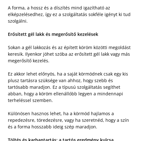
A forma, a hossz és a díszítés mind igazítható az
elképzelésedhez, így ez a szolgáltatás sokféle igényt ki tud
szolgálni.
Erősített gél lakk és megerősítő kezelések
Sokan a gél lakkozás és az épített köröm közötti megoldást
keresik. Ilyenkor jöhet szóba az erősített gél lakk vagy más
megerősítő kezelés.
Ez akkor lehet előnyös, ha a saját körmödnek csak egy kis
plusz tartásra szüksége van ahhoz, hogy szebb és
tartósabb maradjon. Ez a típusú szolgáltatás segíthet
abban, hogy a köröm ellenállóbb legyen a mindennapi
terheléssel szemben.
Különösen hasznos lehet, ha a körmöd hajlamos a
repedezésre, töredezésre, vagy ha szeretnéd, hogy a szín
és a forma hosszabb ideig szép maradjon.
Töltés és karbantartás: a tartós eredmény kulcsa