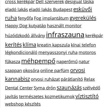
cross kerékpár
Dell szerverek
desigual táska
esküvői
eladó lakás
eladó lakás Budapest
ruha
gyerekülés
fenyőfa
Fog implantátum
Happy Dog kutyatáp
használt monitor
infraszauna
húzódzkodó állvány
kerékpár
kerítés
klíma
kreatin kapszula
kínai telefon
légkondicionáló
menyasszonyi ruha
motoros
méhpempő
fűkasza
naperőmű
natur
orvosi
szappan
okosóra
online parfüm
kannabisz
orvosi ruházat
párátlanító
Relax
szaunázás
Dental Center
Syma drón
szélvédő
víztisztító
javítás
természetes kozmetikumok
webshop készítés