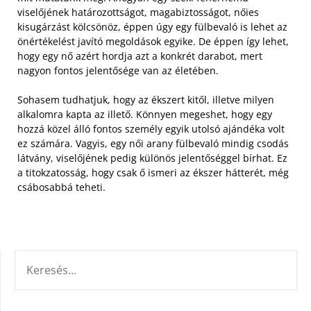
viselőjének határozottságot, magabiztosságot, nőies
kisugárzást kölcsönöz, éppen úgy egy fülbevaló is lehet az
önértékelést javító megoldások egyike. De éppen így lehet,
hogy egy nő azért hordja azt a konkrét darabot, mert
nagyon fontos jelentősége van az életében.
Sohasem tudhatjuk, hogy az ékszert kitől, illetve milyen
alkalomra kapta az illető. Könnyen megeshet, hogy egy
hozzá közel álló fontos személy egyik utolsó ajándéka volt
ez számára. Vagyis, egy női arany fülbevaló mindig csodás
látvány, viselőjének pedig különös jelentőséggel bírhat. Ez
a titokzatosság, hogy csak ő ismeri az ékszer hátterét, még
csábosabbá teheti.
KERESÉS: