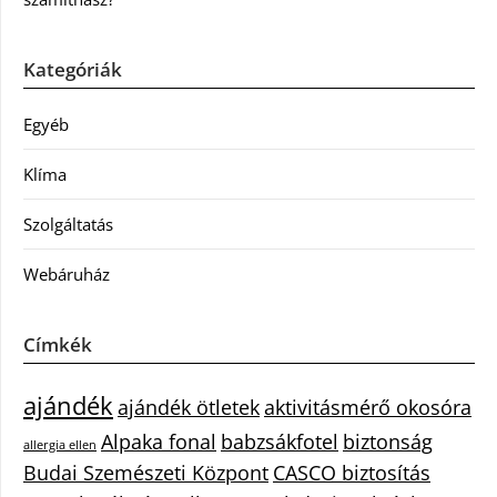
Kategóriák
Egyéb
Klíma
Szolgáltatás
Webáruház
Címkék
ajándék
ajándék ötletek
aktivitásmérő okosóra
Alpaka fonal
babzsákfotel
biztonság
allergia ellen
Budai Szemészeti Központ
CASCO biztosítás