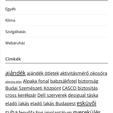
Egyéb
Klíma
Szolgáltatás
Webáruház
Címkék
ajándék
ajándék ötletek
aktivitásmérő okosóra
Alpaka fonal
babzsákfotel
biztonság
allergia ellen
Budai Szemészeti Központ
CASCO biztosítás
cross kerékpár
Dell szerverek
desigual táska
esküvői
eladó lakás
eladó lakás Budapest
ruha
gyerekülés
fenyőfa
Fog implantátum