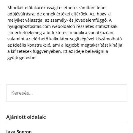
Mindkét előtakarékossági esetben számítani lehet
adójóváírásra, de ennek értékei eltérőek. Az, hogy ki
melyiket választja, az személy- és jövedelemfüggő. A
nyugdijbiztositas.com weboldalon részletes statisztikák
ismerhetőek meg a befektetési módokra vonatkozóan,
valamint az elérhető kalkulátor segítségével kiszámolható
az ideális konstrukció, ami a legjobb megtakarítást kínálja
a kifizetések függvényében. Itt az ideje belevágni a
gyűjtögetésbe!
KERESÉS:
Ajánlott oldalak:
Iaga Sopron