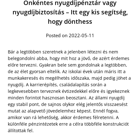
Önkéntes nyugdíjpénztár vagy
nyugdíjbiztosítás – Itt egy kis segítség,
hogy dönthess
Posted on 2022-05-11
Bár a legtöbben szeretnek a jelenben létezni és nem
belegondolni abba, hogy mit hoz a jövő, de azért érdemes
előre tervezni. Gyakran bele sem gondolnak a legtöbben,
de az élet gyorsan eltelik. Az iskolai évek után máris itt a
munkakeresés és megélhetés időszaka, majd pedig jöhet a
nyugdíj. A karrierépítés, családalapítás során a
legkevesebben terveznek évtizedekkel előre és igyekeznek
minden forintot hasznosan beosztani. Az állami nyugdíj
egy stabil pont, de sajnos olykor elég jelentős visszaesést
mutat az alapvető jövedelemhez képest. Ennél fogva,
amikor van rá lehetőség, akkor érdemes félretenni. A
különféle pénzintézetek erre a célra többféle konstrukciót
állítottak fel.