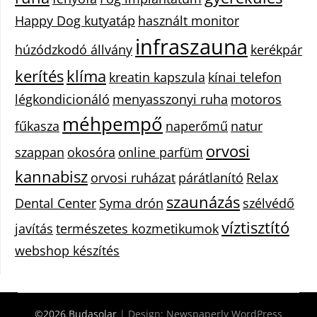
Happy Dog kutyatáp
használt monitor
infraszauna
húzódzkodó állvány
kerékpár
kerítés
klíma
kreatin kapszula
kínai telefon
légkondicionáló
menyasszonyi ruha
motoros
méhpempő
fűkasza
naperőmű
natur
orvosi
szappan
okosóra
online parfüm
kannabisz
orvosi ruházat
párátlanító
Relax
szaunázás
Dental Center
Syma drón
szélvédő
víztisztító
javítás
természetes kozmetikumok
webshop készítés
©2026 Budasolar
| Design:
Newspaperly WordPress