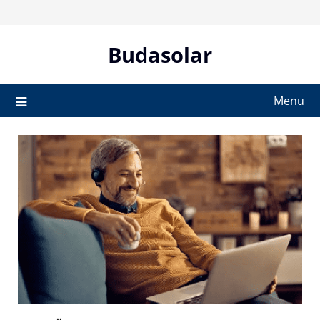
Skip
to
content
Budasolar
Menu