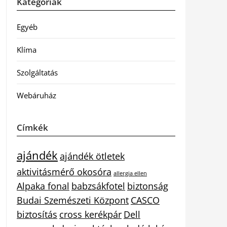
Kategóriák
Egyéb
Klíma
Szolgáltatás
Webáruház
Címkék
ajándék
ajándék ötletek
aktivitásmérő okosóra
allergia ellen
Alpaka fonal
babzsákfotel
biztonság
Budai Szemészeti Központ
CASCO
biztosítás
cross kerékpár
Dell