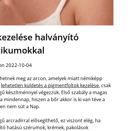
kezelése halványító
ikumokkal
on 2022-10-04
nhetnek meg az arcon, amelyek miatt némiképp
m
lehetetlen küldetés a pigmentfoltok kezelése
, csak
égű készítménnyel végezzük. Első szabály a magas
 mindennap, hiszen a bőr akkor is ki van téve a
pen nem süt a Nap.
 arcradírral elősegíthető, ez viszont elég, ha
ító hatású szérumok, krémek, pakolások