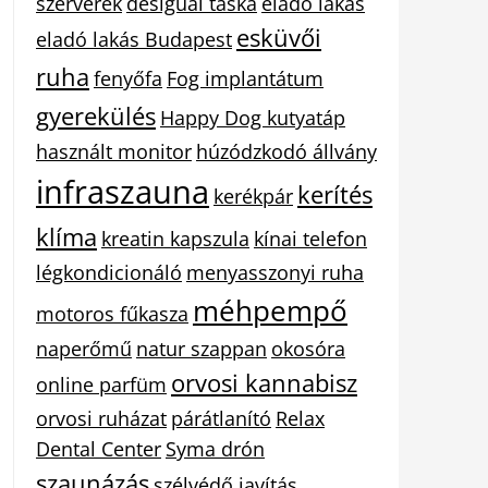
szerverek
desigual táska
eladó lakás
esküvői
eladó lakás Budapest
ruha
fenyőfa
Fog implantátum
gyerekülés
Happy Dog kutyatáp
használt monitor
húzódzkodó állvány
infraszauna
kerítés
kerékpár
klíma
kreatin kapszula
kínai telefon
légkondicionáló
menyasszonyi ruha
méhpempő
motoros fűkasza
naperőmű
natur szappan
okosóra
orvosi kannabisz
online parfüm
orvosi ruházat
párátlanító
Relax
Dental Center
Syma drón
szaunázás
szélvédő javítás