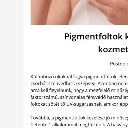
Pigmentfoltok 
kozmet
Posted 
Különböző okoknál fogva pigmentfoltok jele
csorbát szenvedhet a szépség. Azonban ne
arra kell figyelnünk, hogy a megfelelő minős
faktorszámú, színvonalas fényvédő használata
foltokat sötétítő UV-sugárzásnak, amikor ép
Továbbá, a pigmentfoltok kezelése jó minőségű
hetente 1 alkalommal megtörténik.
A halvány