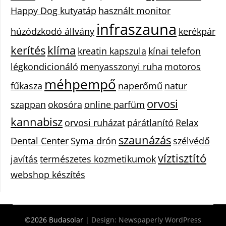
Happy Dog kutyatáp
használt monitor
infraszauna
húzódzkodó állvány
kerékpár
kerítés
klíma
kreatin kapszula
kínai telefon
légkondicionáló
menyasszonyi ruha
motoros
méhpempő
fűkasza
naperőmű
natur
orvosi
szappan
okosóra
online parfüm
kannabisz
orvosi ruházat
párátlanító
Relax
szaunázás
Dental Center
Syma drón
szélvédő
víztisztító
javítás
természetes kozmetikumok
webshop készítés
©2026 Budasolar
| Design:
Newspaperly WordPress