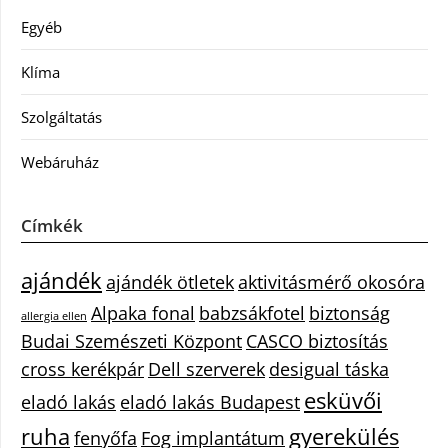
Egyéb
Klíma
Szolgáltatás
Webáruház
Címkék
ajándék
ajándék ötletek
aktivitásmérő okosóra
Alpaka fonal
babzsákfotel
biztonság
allergia ellen
Budai Szemészeti Központ
CASCO biztosítás
cross kerékpár
Dell szerverek
desigual táska
esküvői
eladó lakás
eladó lakás Budapest
ruha
gyerekülés
fenyőfa
Fog implantátum