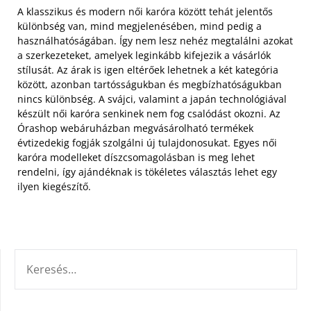
A klasszikus és modern női karóra között tehát jelentős
különbség van, mind megjelenésében, mind pedig a
használhatóságában. Így nem lesz nehéz megtalálni azokat
a szerkezeteket, amelyek leginkább kifejezik a vásárlók
stílusát. Az árak is igen eltérőek lehetnek a két kategória
között, azonban tartósságukban és megbízhatóságukban
nincs különbség. A svájci, valamint a japán technológiával
készült női karóra senkinek nem fog csalódást okozni. Az
Órashop webáruházban megvásárolható termékek
évtizedekig fogják szolgálni új tulajdonosukat. Egyes női
karóra modelleket díszcsomagolásban is meg lehet
rendelni, így ajándéknak is tökéletes választás lehet egy
ilyen kiegészítő.
KERESÉS: