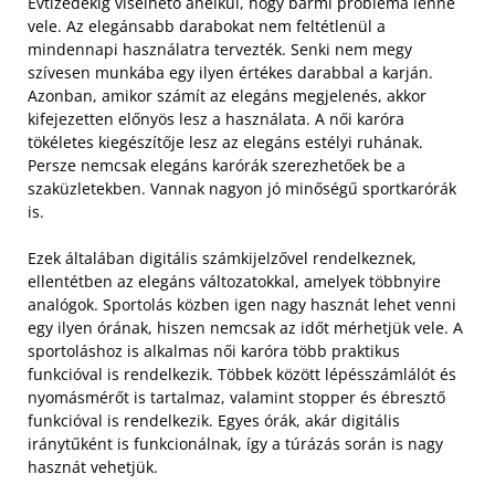
Évtizedekig viselhető anélkül, hogy bármi probléma lenne
vele. Az elegánsabb darabokat nem feltétlenül a
mindennapi használatra tervezték. Senki nem megy
szívesen munkába egy ilyen értékes darabbal a karján.
Azonban, amikor számít az elegáns megjelenés, akkor
kifejezetten előnyös lesz a használata. A női karóra
tökéletes kiegészítője lesz az elegáns estélyi ruhának.
Persze nemcsak elegáns karórák szerezhetőek be a
szaküzletekben. Vannak nagyon jó minőségű sportkarórák
is.
Ezek általában digitális számkijelzővel rendelkeznek,
ellentétben az elegáns változatokkal, amelyek többnyire
analógok. Sportolás közben igen nagy hasznát lehet venni
egy ilyen órának, hiszen nemcsak az időt mérhetjük vele. A
sportoláshoz is alkalmas női karóra több praktikus
funkcióval is rendelkezik. Többek között lépésszámlálót és
nyomásmérőt is tartalmaz, valamint stopper és ébresztő
funkcióval is rendelkezik. Egyes órák, akár digitális
iránytűként is funkcionálnak, így a túrázás során is nagy
hasznát vehetjük.