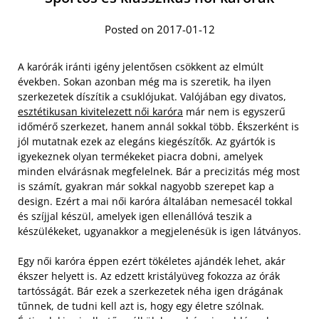
Posted on 2017-01-12
A karórák iránti igény jelentősen csökkent az elmúlt
években. Sokan azonban még ma is szeretik, ha ilyen
szerkezetek díszítik a csuklójukat. Valójában egy divatos,
esztétikusan kivitelezett női karóra
már nem is egyszerű
időmérő szerkezet, hanem annál sokkal több. Ékszerként is
jól mutatnak ezek az elegáns kiegészítők. Az gyártók is
igyekeznek olyan termékeket piacra dobni, amelyek
minden elvárásnak megfelelnek. Bár a precizitás még most
is számít, gyakran már sokkal nagyobb szerepet kap a
design.
Ezért a mai női karóra általában nemesacél tokkal
és szíjjal készül, amelyek igen ellenállóvá teszik a
készülékeket, ugyanakkor a megjelenésük is igen látványos.
Egy női karóra éppen ezért tökéletes ajándék lehet, akár
ékszer helyett is. Az edzett kristályüveg fokozza az órák
tartósságát. Bár ezek a szerkezetek néha igen drágának
tűnnek, de tudni kell azt is, hogy egy életre szólnak.