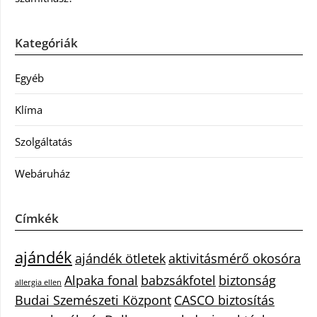
Kategóriák
Egyéb
Klíma
Szolgáltatás
Webáruház
Címkék
ajándék
ajándék ötletek
aktivitásmérő okosóra
Alpaka fonal
babzsákfotel
biztonság
allergia ellen
Budai Szemészeti Központ
CASCO biztosítás