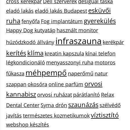
cross kerékpár
Dell szerverek
desigual táska
esküvői
eladó lakás
eladó lakás Budapest
ruha
gyerekülés
fenyőfa
Fog implantátum
Happy Dog kutyatáp
használt monitor
infraszauna
húzódzkodó állvány
kerékpár
kerítés
klíma
kreatin kapszula
kínai telefon
légkondicionáló
menyasszonyi ruha
motoros
méhpempő
fűkasza
naperőmű
natur
orvosi
szappan
okosóra
online parfüm
kannabisz
orvosi ruházat
párátlanító
Relax
szaunázás
Dental Center
Syma drón
szélvédő
víztisztító
javítás
természetes kozmetikumok
webshop készítés