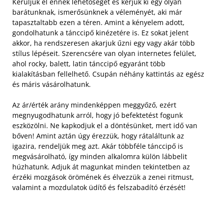
Kerüljük el ennek lehetőségét és kérjük ki egy olyan
barátunknak, ismerősünknek a véleményét, aki már
tapasztaltabb ezen a téren. Amint a kényelem adott,
gondolhatunk a tánccipő kinézetére is. Ez sokat jelent
akkor, ha rendszeresen akarjuk űzni egy vagy akár több
stílus lépéseit. Szerencsére van olyan internetes felület,
ahol rocky, balett, latin tánccipő egyaránt több
kialakításban fellelhető. Csupán néhány kattintás az egész
és máris vásárolhatunk.
Az ár/érték arány mindenképpen meggyőző, ezért
megnyugodhatunk arról, hogy jó befektetést fogunk
eszközölni. Ne kapkodjuk el a döntésünket, mert idő van
bőven! Amint aztán úgy érezzük, hogy rátaláltunk az
igazira, rendeljük meg azt. Akár többféle tánccipő is
megvásárolható, így minden alkalomra külön lábbelit
húzhatunk. Adjuk át magunkat minden tekintetben az
érzéki mozgások örömének és élvezzük a zenei ritmust,
valamint a mozdulatok üdítő és felszabadító érzését!