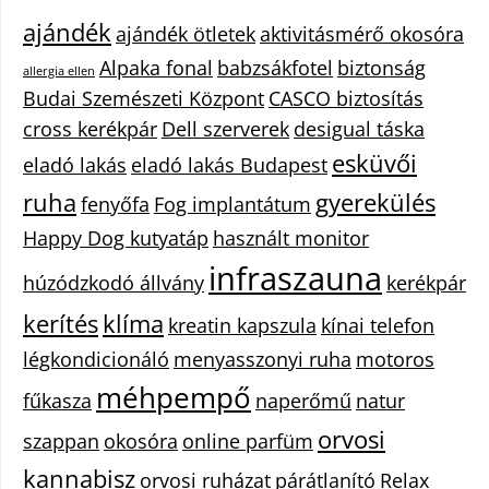
ajándék
ajándék ötletek
aktivitásmérő okosóra
Alpaka fonal
babzsákfotel
biztonság
allergia ellen
Budai Szemészeti Központ
CASCO biztosítás
cross kerékpár
Dell szerverek
desigual táska
esküvői
eladó lakás
eladó lakás Budapest
ruha
gyerekülés
fenyőfa
Fog implantátum
Happy Dog kutyatáp
használt monitor
infraszauna
húzódzkodó állvány
kerékpár
kerítés
klíma
kreatin kapszula
kínai telefon
légkondicionáló
menyasszonyi ruha
motoros
méhpempő
fűkasza
naperőmű
natur
orvosi
szappan
okosóra
online parfüm
kannabisz
orvosi ruházat
párátlanító
Relax