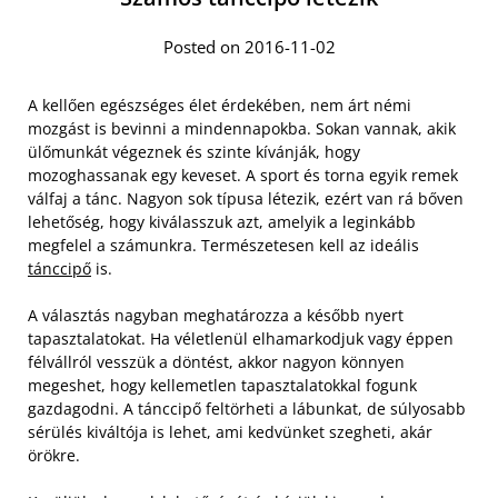
Posted on 2016-11-02
A kellően egészséges élet érdekében, nem árt némi
mozgást is bevinni a mindennapokba. Sokan vannak, akik
ülőmunkát végeznek és szinte kívánják, hogy
mozoghassanak egy keveset. A sport és torna egyik remek
válfaj a tánc. Nagyon sok típusa létezik, ezért van rá bőven
lehetőség, hogy kiválasszuk azt, amelyik a leginkább
megfelel a számunkra. Természetesen kell az ideális
tánccipő
is.
A választás nagyban meghatározza a később nyert
tapasztalatokat. Ha véletlenül elhamarkodjuk vagy éppen
félvállról vesszük a döntést, akkor nagyon könnyen
megeshet, hogy kellemetlen tapasztalatokkal fogunk
gazdagodni. A tánccipő feltörheti a lábunkat, de súlyosabb
sérülés kiváltója is lehet, ami kedvünket szegheti, akár
örökre.