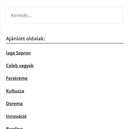
KERESÉS:
Ajánlott oldalak:
Iaga Sopron
Celeb vagyok
Ferxtreme
Kultucca
Dorema
Innováció
Bowling